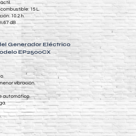
ctil.
combustible: 15 L.
ón: 10.2 h.
ón:67 dB
del Generador Eléctrico
odelo EP2500CX
o.
enor vibración.
je automático.
ga.
.