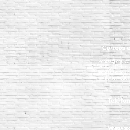
Correos e
ventas@equico
ventas1@equic
ventas2@equic
contacto@equic
Teléfo
WhatsApp