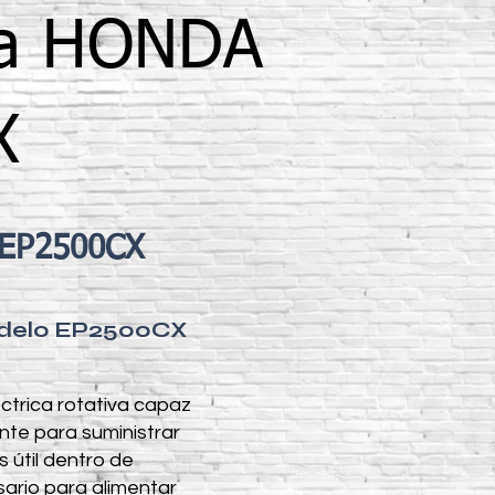
ca HONDA
X
 EP2500CX
odelo EP2500CX
trica rotativa capaz
nte para suministrar
 útil dentro de
sario para alimentar