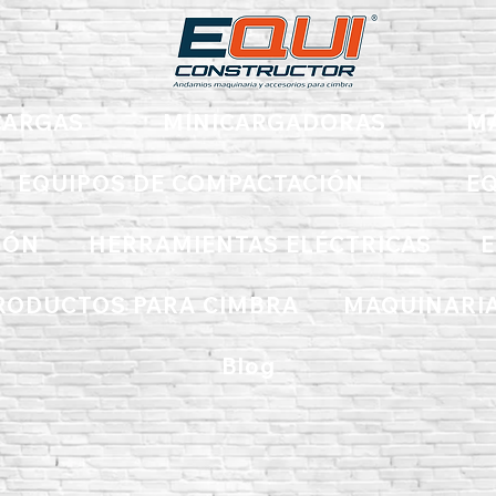
ARGAS
MINICARGADORAS
M
EQUIPOS DE COMPACTACIÓN
EQ
IÓN
HERRAMIENTAS ELÉCTRICAS
E
RODUCTOS PARA CIMBRA
MAQUINARIA
Blog