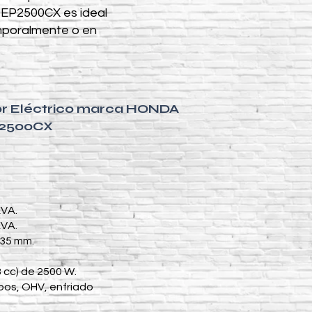
 EP2500CX es ideal
emporalmente o en
or Eléctrico marca HONDA
2500CX
KVA.
KVA.
435 mm.
 cc) de 2500 W.
mpos, OHV, enfriado