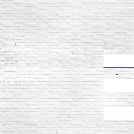
lectrónicos
Nombre
nstructor.mx
onstructor.mx
onstructor.mx
Email
onstructor.mx
nos
Teléfono
: