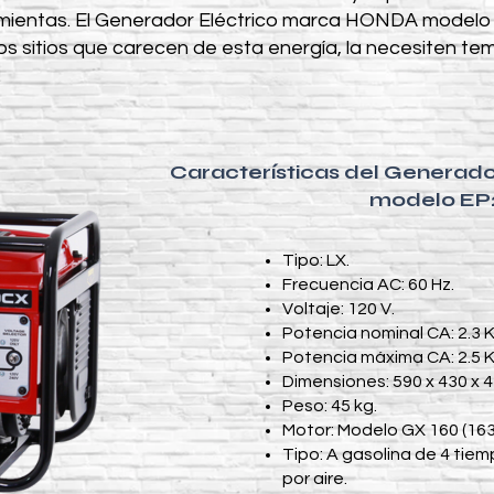
amientas. El Generador Eléctrico marca HONDA modelo
os sitios que carecen de esta energía, la necesiten t
.
Características del Generad
modelo EP
Tipo: LX.​
Frecuencia AC: 60 Hz.
Voltaje: 120 V.
Potencia nominal CA: 2.3 
Potencia máxima CA: 2.5 
Dimensiones: 590 x 430 x 
Peso: 45 kg.
Motor: Modelo GX 160 (163
Tipo: A gasolina de 4 tie
por aire.