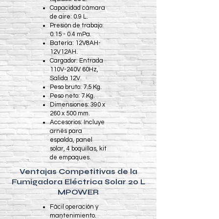
Capacidad cámara
de aire: 0.9 L.
Presión de trabajo:
0.15 - 0.4 mPa.
Batería: 12V8AH-
12V12AH.
Cargador: Entrada
110V-240V 60Hz,
Salida 12V.
Peso bruto: 7.5 Kg.
Peso neto: 7 Kg.
Dimensiones: 390 x
260 x 500 mm.
Accesorios: Incluye
arnés para
espalda, panel
solar, 4 boquillas, kit
de empaques.
Ventajas Competitivas de la
Fumigadora Eléctrica Solar 20 L
MPOWER
Fácil operación y
mantenimiento.