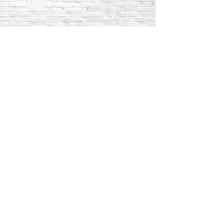
Teléfonos
WhatsApp:
55 1801 8075
55 4983 5191
55 1801 9244
55 6302 4351
Teléfonos fijos:
5517189864
5587888092
5515409911