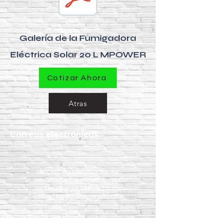
Galería de la Fumigadora
Eléctrica Solar 20 L MPOWER
Cotizar Ahora
Atras
Correos electrónicos
ventas@equiconstructor.mx
ventas1@equiconstructor.mx
ventas2@equiconstructor.mx
contacto@equiconstructor.mx