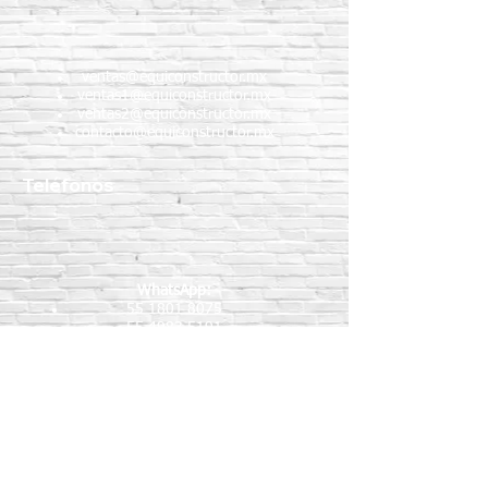
ventas@equiconstructor.mx
ventas1@equiconstructor.mx
ventas2@equiconstructor.mx
contacto@equiconstructor.mx
Teléfonos
WhatsApp:
55 1801 8075
55 4983 5191
55 1801 9244
55 6302 4351
Teléfonos fijos:
5517189864
5587888092
5515409911