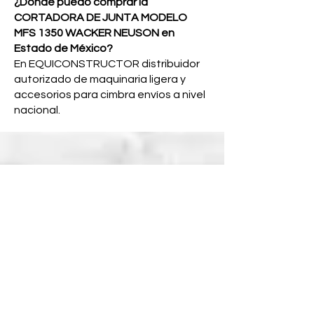
¿Dónde puedo comprar la
CORTADORA DE JUNTA MODELO
MFS 1350 WACKER NEUSON en
Estado de México?
En EQUICONSTRUCTOR distribuidor
autorizado de maquinaria ligera y
accesorios para cimbra envíos a nivel
nacional.
Correos electrónicos
ventas@equiconstructor.mx
ventas1@equiconstructor.mx
ventas2@equiconstructor.mx
contacto@equiconstructor.mx
Teléfonos