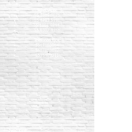
WhatsApp:
55 1801 8075
55 4983 5191
55 1801 9244
55 6302 4351
Teléfonos fijos:
5517189864
5587888092
5515409911
Nombre