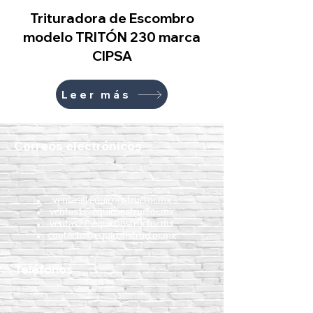
Trituradora de Escombro
modelo TRITÓN 230 marca
CIPSA
Leer más
Correos electrónicos
ventas@equiconstructor.mx
ventas1@equiconstructor.mx
ventas2@equiconstructor.mx
contacto@equiconstructor.mx
Teléfonos