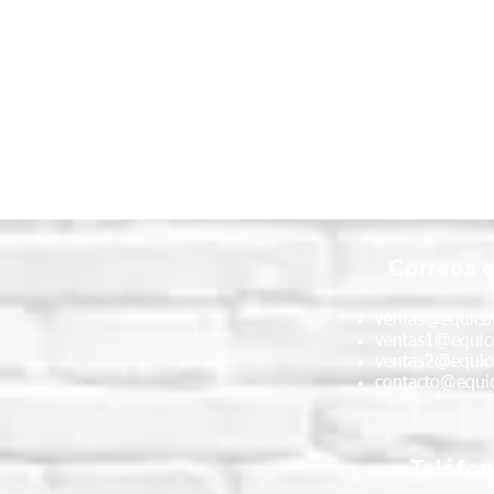
Correos e
ventas@equico
ventas1@equic
ventas2@equic
contacto@equic
Teléfo