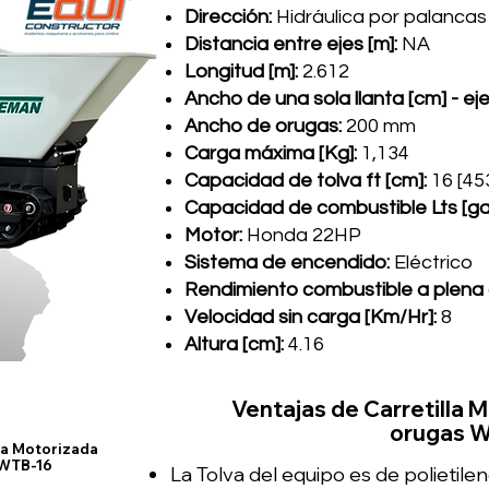
Dirección:
Hidráulica por palancas
Distancia entre ejes [m]:
NA
Longitud [m]:
2.612
Ancho de una sola llanta [cm] - ej
Ancho de orugas:
200 mm
Carga máxima [Kg]:
1,134
Capacidad de tolva ft [cm]:
16 [45
Capacidad de combustible Lts [gal
Motor:
Honda 22HP
Sistema de encendido:
Eléctrico
Rendimiento combustible a plena c
Velocidad sin carga [Km/Hr]:
8
Altura [cm]:
4.16
Ventajas de Carretilla 
orugas 
lla Motorizada
 WTB-16
La Tolva del equipo es de polietilen