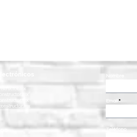
lectrónicos
Nombre
nstructor.mx
onstructor.mx
onstructor.mx
Email
onstructor.mx
nos
Teléfono