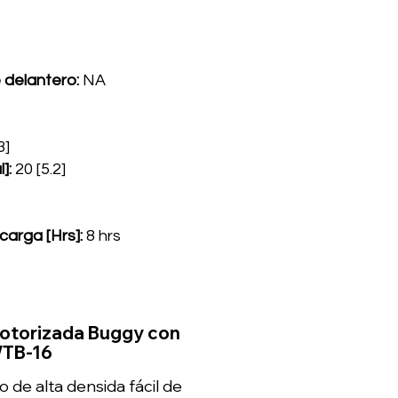
e delantero:
NA
3]
]:
20 [5.2]
arga [Hrs]:
8 hrs
Motorizada Buggy con
WTB-16
o de alta densida fácil de