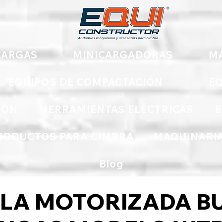
ARGAS
MINICARGADORAS
M
EQUIPOS DE COMPACTACIÓN
EQ
IÓN
HERRAMIENTAS ELÉCTRICAS
E
RODUCTOS PARA CIMBRA
MAQUINARIA
Blog
LLA MOTORIZADA B