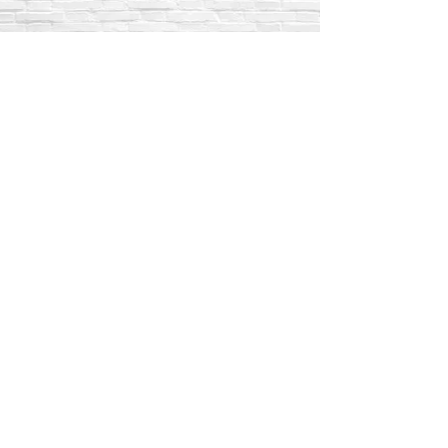
ventas@equiconstructor.mx
ventas1@equiconstructor.mx
ventas2@equiconstructor.mx
contacto@equiconstructor.mx
Teléfonos
WhatsApp:
55 1801 8075
55 4983 5191
55 1801 9244
55 6302 4351
Teléfonos fijos:
5517189864
5587888092
5515409911