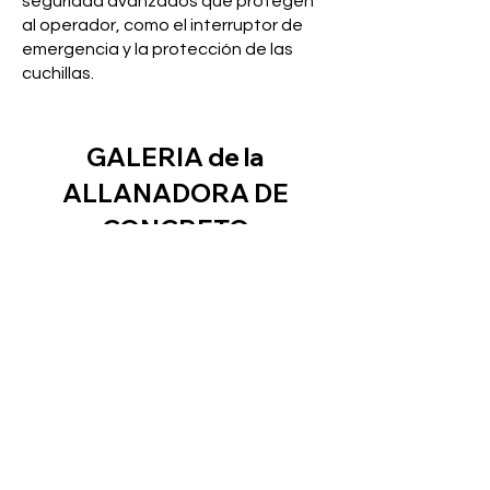
seguridad avanzados que protegen
al operador, como el interruptor de
emergencia y la protección de las
cuchillas.
GALERIA de la
ALLANADORA DE
CONCRETO
HUSQVARNA CRT 48-
33K