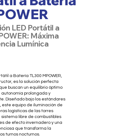
til a Batería
MPOWER
ión LED Portátil a
MPOWER: Máxima
encia Lumínica
ortátil a Batería TL300 MPOWER,
ctor, es la solución perfecta
 que buscan un equilibrio óptimo
a, autonomía prolongada y
te. Diseñado bajo los estándares
, este equipo de iluminación de
ras logísticas de las torres
 sistema libre de combustibles
ses de efecto invernadero y una
nciosa que transforma la
os turnos nocturnos.