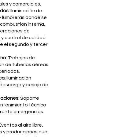
Mecanismo de Elevación
W
les y comerciales.
Grado de Hermeticidad
IP
Estabilizadores de Suelo
dos:
Iluminación de
E
Peso Neto Operativo
1
 y lumbreras donde se
 combustión interna.
eraciones de
y control de calidad
e el segundo y tercer
rno:
Trabajos de
ión de tuberías aéreas
cerradas.
ca:
Iluminación
 descarga y pesaje de
caciones:
Soporte
mantenimiento técnico
urante emergencias
Eventos al aire libre,
s y producciones que