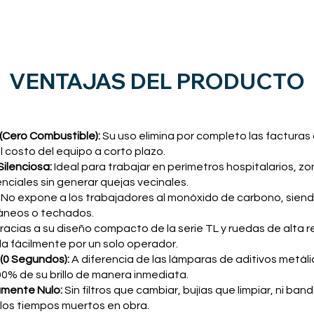
VENTAJAS DEL PRODUCTO
(Cero Combustible):
Su uso elimina por completo las facturas 
 costo del equipo a corto plazo.
ilenciosa:
Ideal para trabajar en perímetros hospitalarios, zo
nciales sin generar quejas vecinales.
:
No expone a los trabajadores al monóxido de carbono, siend
áneos o techados.
racias a su diseño compacto de la serie TL y ruedas de alta r
a fácilmente por un solo operador.
(0 Segundos):
A diferencia de las lámparas de aditivos metáli
% de su brillo de manera inmediata.
amente Nulo:
Sin filtros que cambiar, bujías que limpiar, ni b
los tiempos muertos en obra.