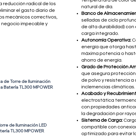
temperatura de color de 
a reducción radical de los
natural de día.
liminar el gasto diario de
Banco de Almacenamien
os mecánicos correctivos,
selladas de ciclo profun
 negocio impecable y
de alta durabilidad) con
carga integrado.
Autonomía Operativa:
Co
energía que otorga hast
máxima potencia o hast
ahorro de energía.
Grado de Protección Am
que asegura protección 
de polvo y resistencia a
ca de Torre de Iluminación
il a Batería TL300 MPOWER
inclemencias climáticas.
Acabado y Recubrimien
electrostática termoendu
con propiedades anticor
la degradación por rayo
Sistema de Carga:
Carga
Torre de Iluminación LED
compatible con conexio
 Batería TL300 MPOWER
optimizado para evitar 