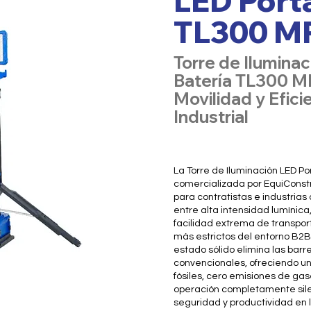
LED Portá
TL300 
Torre de Iluminac
Batería TL300 
Movilidad y Efici
Industrial
La Torre de Iluminación LED P
comercializada por EquiConstru
para contratistas e industrias
entre alta intensidad lumínic
facilidad extrema de transpor
más estrictos del entorno B2B
estado sólido elimina las barre
convencionales, ofreciendo un
fósiles, cero emisiones de ga
operación completamente sile
seguridad y productividad en l