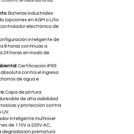
5,000 K, emulando la luz
to:
Baterías industriales
do (opciones en AGM o Litio
 controlador electrónico de
nfiguración inteligente de
a 8 horas continuas a
a 24 horas en modo de
biental:
Certificación IP65
absoluta contra el ingreso
 chorros de agua e
to:
Capa de pintura
recible de alta visibilidad
rosivas y protección contra
s UV.
dor inteligente multinivel
nes de 110V a 220V AC,
la degradación prematura