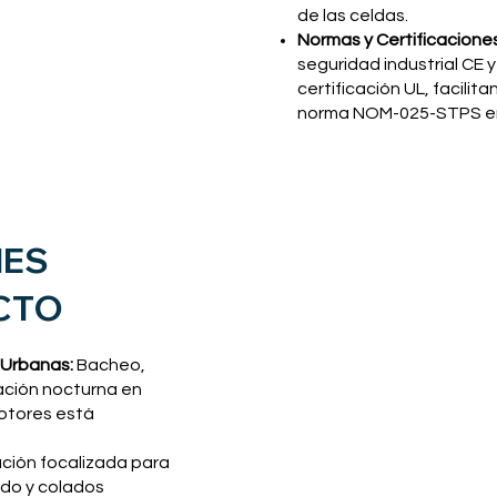
de las celdas.
Normas y Certificaciones
seguridad industrial CE
certificación UL, facilit
norma NOM-025-STPS en 
NES
CTO
Característica
D
Marca / Modelo
T
 Urbanas:
Bacheo,
Distribuidor Autorizado
E
ación nocturna en
Tipo de Iluminación
Te
Flujo Luminoso Máximo
3
otores está
Temperatura de Color
5,
Tipo de Batería
Ba
ación focalizada para
Tiempo de Recarga Completa
D
Altura Máxima del Mástil
3
ado y colados