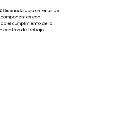
:
Diseñada bajo criterios de
 y componentes con
ando el cumplimiento de la
centros de trabajo.
escripción
L300 MPOWER
quiConstructor
cnología LED industrial (4 reflectores de alta disipación)
0,000 Lúmenes reales
000 K (Luz blanca neutra de alta visibilidad)
nco de baterías industrial sellado (Configuración AGM / Litio)
e 5 a 6 horas conectada a la red de alimentación estándar
.80 metros