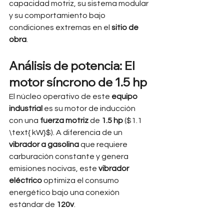
capacidad motriz, su sistema modular 
y su comportamiento bajo 
condiciones extremas en el 
sitio de 
obra
.
Análisis de potencia: El 
motor síncrono de 1.5 hp
El núcleo operativo de este 
equipo 
industrial
 es su motor de inducción 
con una 
fuerza motriz
 de 
1.5 hp
 ($1.1 
\text{ kW}$). A diferencia de un 
vibrador a gasolina
 que requiere 
carburación constante y genera 
emisiones nocivas, este 
vibrador 
eléctrico
 optimiza el consumo 
energético bajo una conexión 
estándar de 
120v
.