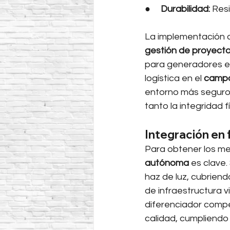
●     
Durabilidad:
 Res
La implementación 
gestión de proyect
para generadores ext
logística en el 
campo
entorno más seguro
tanto la integridad 
Integración en 
Para obtener los mej
autónoma
 es clave
haz de luz, cubrien
de infraestructura vi
diferenciador compe
calidad, cumpliendo 