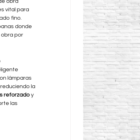
de obra 
s vital para 
do fino. 
rbanas donde 
 obra por 
o
ligente 
con lámparas 
 reduciendo la 
s reforzado
 y 
rte las 