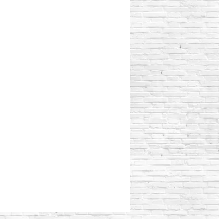
reto: beneficios del
uesto de curado para