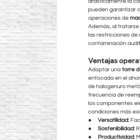
drásticamente la cal
pueden garantizar con
operaciones de 
maq
Además, al tratarse 
las restricciones de
contaminación audit
Ventajas opera
Adoptar una 
torre d
enfocada en el ahorr
de halogenuro metáli
frecuencia de reemp
los componentes ele
condiciones más exi
●     
Versatilidad:
 Fac
●     
Sostenibilidad:
 R
●     
Productividad:
 M