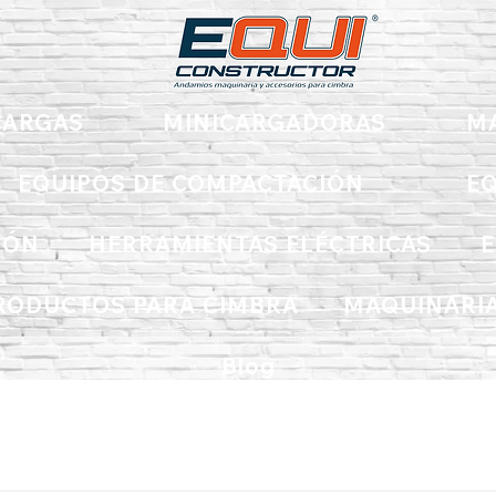
ARGAS
MINICARGADORAS
M
EQUIPOS DE COMPACTACIÓN
EQ
IÓN
HERRAMIENTAS ELÉCTRICAS
E
RODUCTOS PARA CIMBRA
MAQUINARIA
Blog