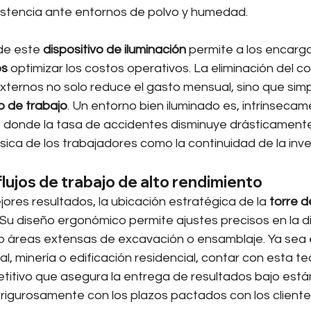
istencia ante entornos de polvo y humedad.
de este 
dispositivo de iluminación
 permite a los encarg
os
 optimizar los costos operativos. La eliminación del c
ernos no solo reduce el gasto mensual, sino que simpli
 de trabajo
. Un entorno bien iluminado es, intrínsecam
 donde la tasa de accidentes disminuye drásticamente
física de los trabajadores como la continuidad de la inve
flujos de trabajo de alto rendimiento
ores resultados, la ubicación estratégica de la 
torre d
. Su diseño ergonómico permite ajustes precisos en la di
do áreas extensas de excavación o ensamblaje. Ya sea
al, minería o edificación residencial, contar con esta te
titivo que asegura la entrega de resultados bajo está
rigurosamente con los plazos pactados con los clientes