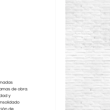
rnadas 
amas de obra. 
dad y 
nsolidado 
ión de 