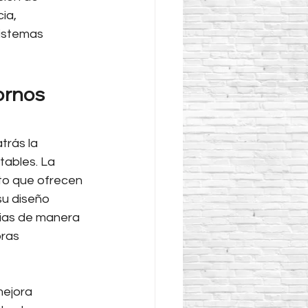
ia, 
sistemas 
ornos 
trás la 
ables. La 
to que ofrecen 
su diseño 
rias de manera 
ras 
mejora 