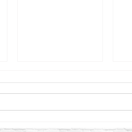
¿Cómo aplicar Curacreto
Curac
correctamente para obtener
comp