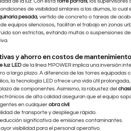
idad de la luz. Con esta 
torre portátil
, los supervisores 
diciones de visibilidad similares a las diurnas, lo cual e
uinaria pesada
, vertido de concreto o tareas de acaba
de equipos silenciosos, facilitan el trabajo en zonas u
 ruido son estrictas, evitando multas o suspensiones de
iva.
tivas y ahorro en costos de mantenimient
e luz LED
 de la línea MPOWER implica una inversión inte
o a largo plazo. A diferencia de las torres equipadas 
co, la tecnología LED ofrece una vida útil prolongada,
lazo de componentes. Asimismo, la robustez del 
chasi
ctrónicos de alta calidad aseguran que el equipo sopo
gentes en cualquier 
obra civil
.
ilidad de transporte y despliegue rápido.
educción significativa de emisiones contaminantes.
ayor visibilidad para el personal operativo.