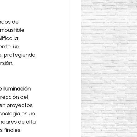
ados de 
ombustible 
fica la 
ente, un 
, protegiendo 
rsión.
e iluminación 
rección del 
 en proyectos 
cnología es un 
ndares de alta 
 finales.