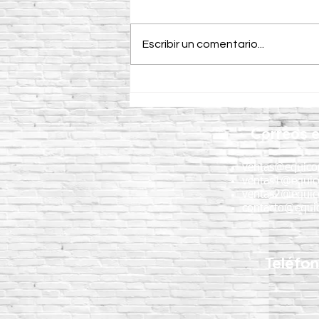
Escribir un comentario...
¿Para qué se utiliza el
Minicargador AVANT 528 en
México?
Correos e
ventas@equico
ventas1@equic
ventas2@equic
contacto@equic
Teléfo