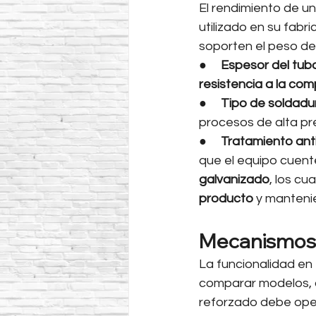
El rendimiento de u
utilizado en su fabr
soporten el peso de
●     
Espesor del tubo
resistencia a la com
●     
Tipo de soldadu
procesos de alta pre
●     
Tratamiento anti
que el equipo cuen
galvanizado
, los cu
producto
 y manteni
Mecanismos d
La funcionalidad en 
comparar modelos, 
reforzado debe oper