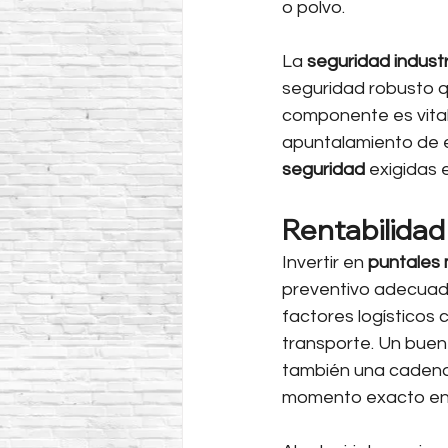
o polvo.
La 
seguridad industr
seguridad robusto q
componente es vital
apuntalamiento de e
seguridad
 exigidas 
Rentabilidad 
Invertir en 
puntales 
preventivo adecuado
factores logísticos
transporte. Un buen
también una cadena d
momento exacto en q