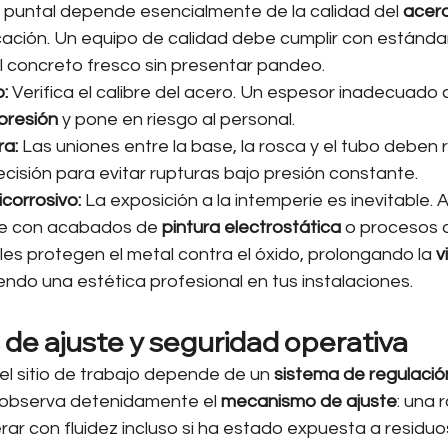
n puntal depende esencialmente de la calidad del 
acero
icación. Un equipo de calidad debe cumplir con estánda
l concreto fresco sin presentar pandeo.
:
 Verifica el calibre del acero. Un espesor inadecuado
presión
 y pone en riesgo al personal.
ra:
 Las uniones entre la base, la rosca y el tubo deben 
cisión para evitar rupturas bajo presión constante.
corrosivo:
 La exposición a la intemperie es inevitable.
te con acabados de 
pintura electrostática
 o procesos 
ales protegen el metal contra el óxido, prolongando la 
v
endo una estética profesional en tus instalaciones.
e ajuste y seguridad operativa
el sitio de trabajo depende de un 
sistema de regulació
observa detenidamente el 
mecanismo de ajuste
: una 
ar con fluidez incluso si ha estado expuesta a residu