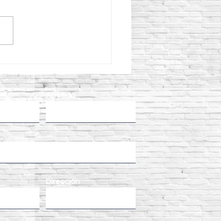
qué elegir un
cargador AVANT 528 para
ectos de construcción y
enimiento?
Apellido
Dirección