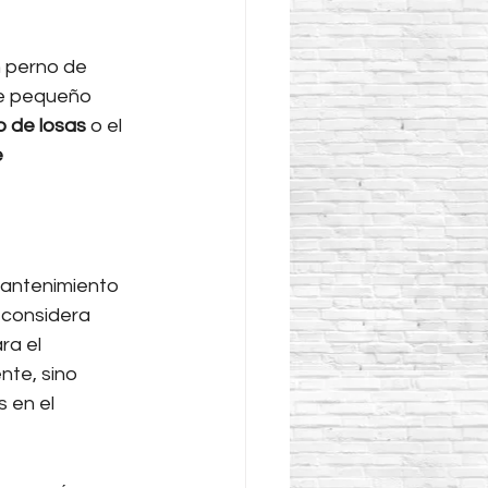
n perno de 
te pequeño 
 de losas
 o el 
 
 mantenimiento 
 considera 
ra el 
te, sino 
 en el 