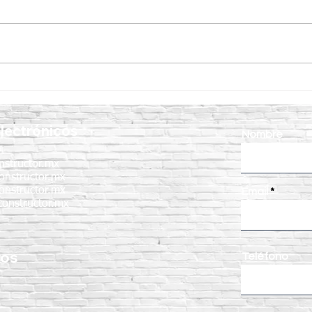
Minicargador AVANT 528:
¿Por 
potencia, versatilidad y
Mini
rendimiento para cualquier
proy
lectrónicos
proyecto
mant
Nombre
nstructor.mx
onstructor.mx
onstructor.mx
Email
onstructor.mx
nos
Teléfono