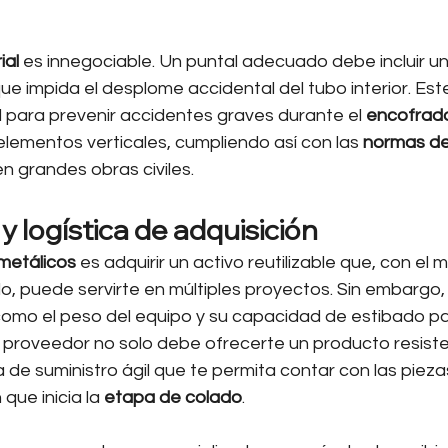
ial
 es innegociable. Un puntal adecuado debe incluir u
ue impida el desplome accidental del tubo interior. Es
 para prevenir accidentes graves durante el 
encofrado
lementos verticales, cumpliendo así con las 
normas de
en grandes obras civiles.
y logística de adquisición
metálicos
 es adquirir un activo reutilizable que, con el
, puede servirte en múltiples proyectos. Sin embargo,
 como el peso del equipo y su capacidad de estibado pa
 proveedor no solo debe ofrecerte un producto resisten
e suministro ágil que te permita contar con las piezas
ue inicia la 
etapa de colado
.