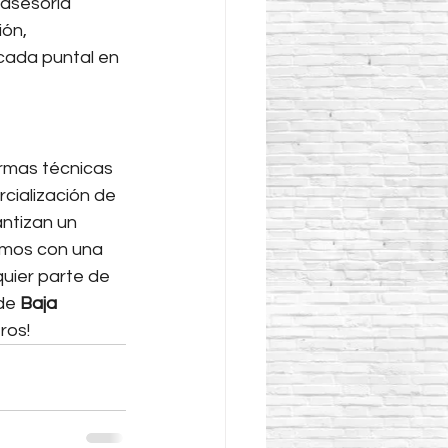
 asesoría 
ón, 
 cada puntal en 
rmas técnicas 
cialización de 
ntizan un 
amos con una 
quier parte de 
de 
Baja 
ros!