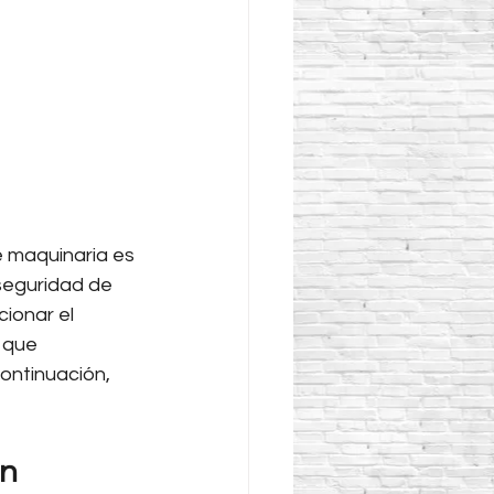
e maquinaria es 
seguridad de 
ionar el 
 que 
ontinuación, 
ón