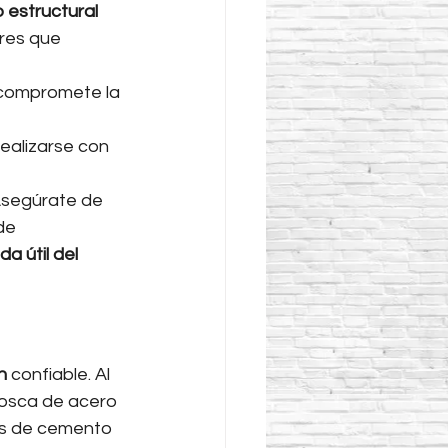
 estructural
res que 
 compromete la 
realizarse con 
 Asegúrate de 
de 
ida útil del 
n
 confiable. Al 
rosca de acero 
os de cemento 