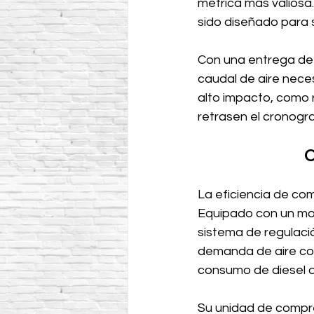
métrica más valiosa. 
sido diseñado para 
Con una entrega de
caudal de aire nece
alto impacto, como r
retrasen el cronogr
O
La eficiencia de com
Equipado con un mot
sistema de regulaci
demanda de aire comp
consumo de diesel d
Su unidad de compres