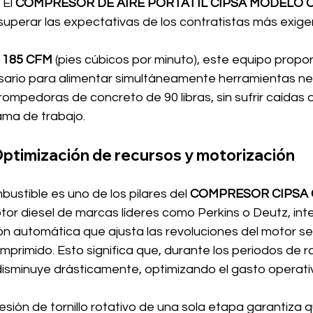
El 
COMPRESOR DE AIRE PORTÁTIL CIPSA MODELO 
superar las expectativas de los contratistas más exige
 
185 CFM
 (pies cúbicos por minuto), este equipo propor
sario para alimentar simultáneamente herramientas n
ompedoras de concreto de 90 libras, sin sufrir caídas 
ama de trabajo.
ptimización de recursos y motorización
bustible es uno de los pilares del 
COMPRESOR CIPSA 
or diesel de marcas líderes como Perkins o Deutz, int
ón automática que ajusta las revoluciones del motor se
rimido. Esto significa que, durante los periodos de rale
isminuye drásticamente, optimizando el gasto operativ
ión de tornillo rotativo de una sola etapa garantiza q