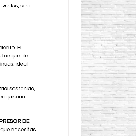
levadas, una 
iento. El 
n tanque de 
nuas, ideal 
ial sostenido, 
maquinaria 
PRESOR DE 
 que necesitas. 