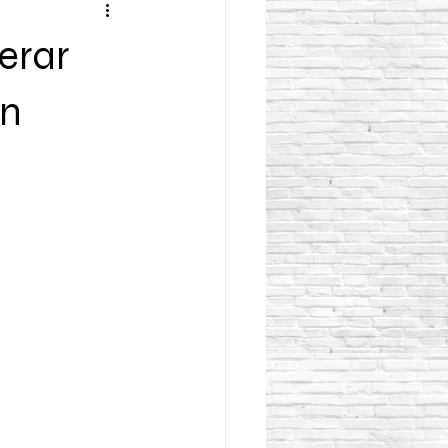
erar
en