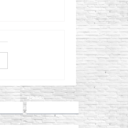
o aplicar Curacreto
ectamente para obtener
oncreto más resistente?
Apellido