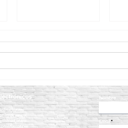
Curacreto: la mejor solución
¿Cóm
para el curado y protección
corr
del concreto
un c
lectrónicos
Nombre
nstructor.mx
onstructor.mx
onstructor.mx
Email
onstructor.mx