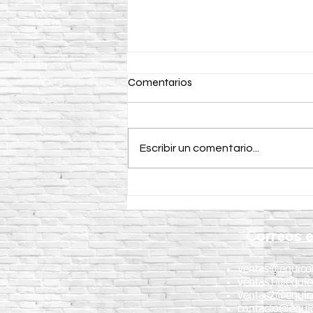
Comentarios
Escribir un comentario...
Curacreto: ventajas,
aplicaciones y
recomendaciones para obras
Correos e
de concreto
ventas@equico
ventas1@equic
ventas2@equic
contacto@equic