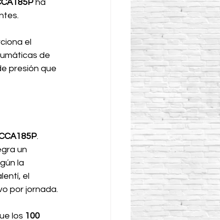
CCA185P
 ha 
ntes.
ciona el 
eumáticas de 
de presión que 
CCA185P
. 
egra un 
gún la 
ntí, el 
o por jornada. 
ue los 
100 