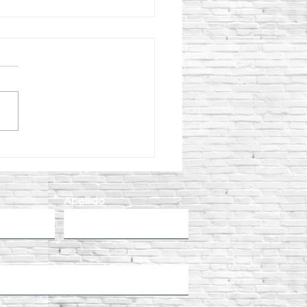
eficios de utilizar un
ador para concreto CIPSA
l colado de concreto
Apellido