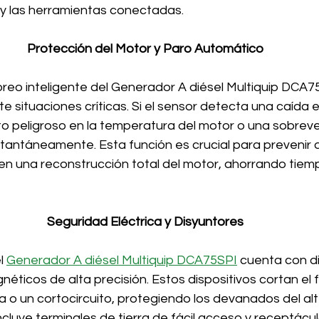
o y las herramientas conectadas.
Protección del Motor y Paro Automático
oreo inteligente del Generador A diésel Multiquip DCA7
situaciones críticas. Si el sensor detecta una caída e
o peligroso en la temperatura del motor o una sobrevel
tantáneamente. Esta función es crucial para prevenir q
n una reconstrucción total del motor, ahorrando tiempo
Seguridad Eléctrica y Disyuntores
l 
Generador A diésel Multiquip DCA75SPI
 cuenta con d
éticos de alta precisión. Estos dispositivos cortan el fl
 o un cortocircuito, protegiendo los devanados del alt
cluye terminales de tierra de fácil acceso y receptácu