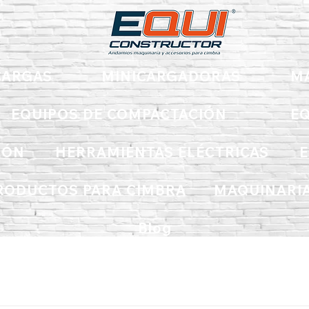
ARGAS
MINICARGADORAS
M
EQUIPOS DE COMPACTACIÓN
EQ
IÓN
HERRAMIENTAS ELÉCTRICAS
E
RODUCTOS PARA CIMBRA
MAQUINARIA
Blog