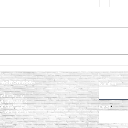
Vibrador para Concreto
7 ben
CIPSA: la clave para lograr
vibr
estructuras más resistentes y
en e
lectrónicos
duraderas
Nombre
nstructor.mx
onstructor.mx
onstructor.mx
Email
onstructor.mx