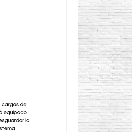
s cargas de 
tá equipado 
esguardar la 
istema 