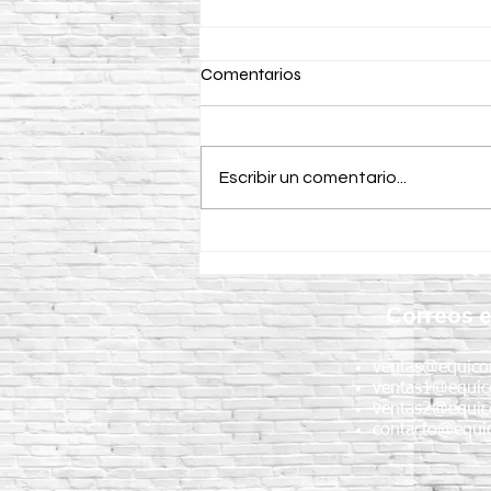
Comentarios
Escribir un comentario...
¿Para qué se utiliza un
vibrador para concreto CIPSA
en la construcción?
Correos e
ventas@equico
ventas1@equic
ventas2@equic
contacto@equic