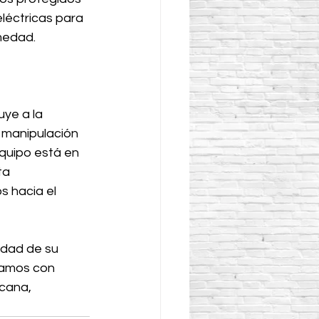
eléctricas para 
medad.
ye a la 
 manipulación 
equipo está en 
ta 
s hacia el 
idad de su 
amos con 
cana, 