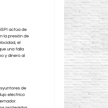
5SPI actúa de 
n la presión de 
ocidad, el 
ue una falla 
 y dinero al 
isyuntores de 
ujo eléctrico 
ernador. 
los protegidos 