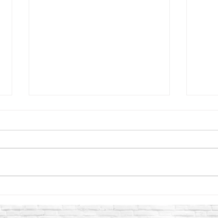
Curacreto: la mejor solución
¿Cóm
para el curado y protección
corr
del concreto
un c