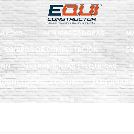
ARGAS
MINICARGADORAS
M
EQUIPOS DE COMPACTACIÓN
EQ
IÓN
HERRAMIENTAS ELÉCTRICAS
E
RODUCTOS PARA CIMBRA
MAQUINARIA
Blog