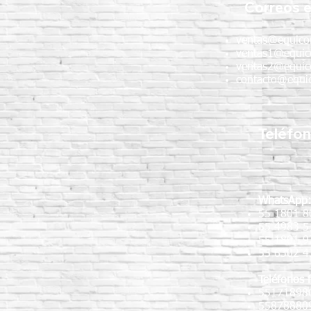
Correos e
de concreto
ventas@equico
ventas1@equic
ventas2@equic
contacto@equic
Teléfo
WhatsApp
55 1801 8
55 4983 5
55 1801 
55 6302 4
Teléfonos f
55171898
55878880