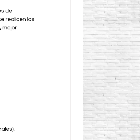
os de 
e realicen los 
,
 mejor 
ales).