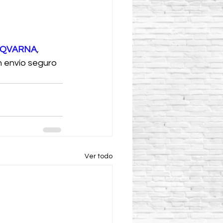
USQVARNA
, 
n envío seguro 
Ver todo