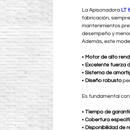
La Apisonadora
 LT
fabricación, siempre
mantenimientos pre
desempeño y menor 
Además, este model
• 
Motor de alto rend
• 
Excelente fuerza 
•
 Sistema de amorti
• 
Diseño robusto
 pe
Es fundamental conf
• 
Tiempo de garantí
•
 Cobertura específ
• 
Disponibilidad de 