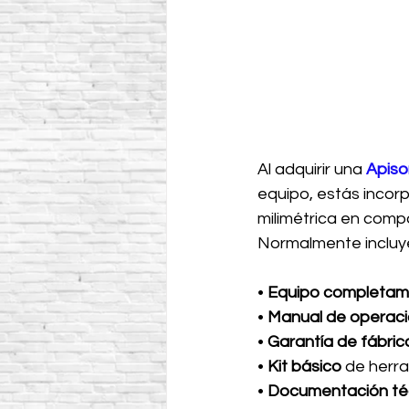
Al adquirir una 
Apis
equipo, estás incor
milimétrica en comp
Normalmente incluy
• 
Equipo completa
• 
Manual de operaci
•
 Garantía de fábric
• 
Kit básico 
de herra
• 
Documentación té