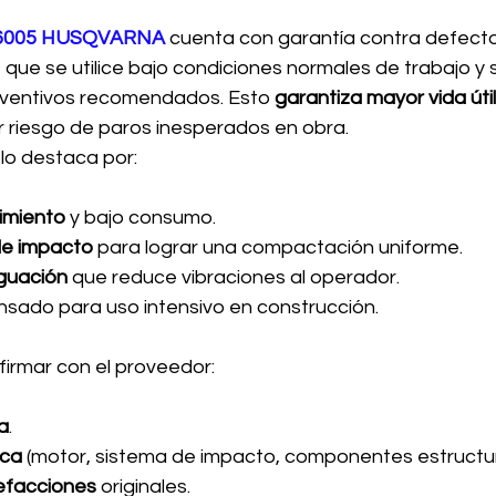
 6005 HUSQVARNA
 cuenta con garantía contra defect
 que se utilice bajo condiciones normales de trabajo y s
ventivos recomendados. Esto 
garantiza mayor vida útil
riesgo de paros inesperados en obra.
o destaca por:
imiento
 y bajo consumo.
de impacto
 para lograr una compactación uniforme.
guación
 que reduce vibraciones al operador.
nsado para uso intensivo en construcción.
irmar con el proveedor:
a
.
ica
 (motor, sistema de impacto, componentes estructur
refacciones 
originales.