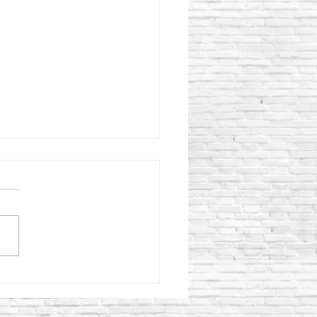
o aplicar Curacreto
ectamente para obtener
oncreto más resistente?