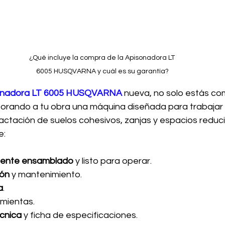
¿Qué incluye la compra de la Apisonadora LT 
6005 HUSQVARNA y cuál es su garantía?
onadora LT 6005 HUSQVARNA
 nueva, no solo estás c
porando a tu obra una máquina diseñada para trabajar 
actación de suelos cohesivos, zanjas y espacios reduc
e:
mente ensamblado
 y listo para operar.
ón 
y mantenimiento.
a
.
mientas.
cnica
 y ficha de especificaciones.