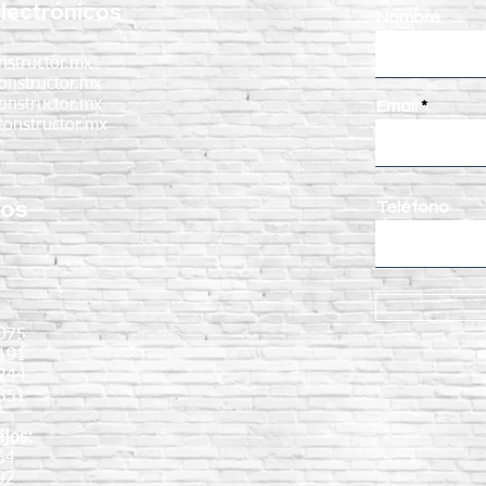
lectrónicos
Nombre
nstructor.mx
onstructor.mx
onstructor.mx
Email
onstructor.mx
nos
Teléfono
:
075
191
9244
351
ijos:
64
92