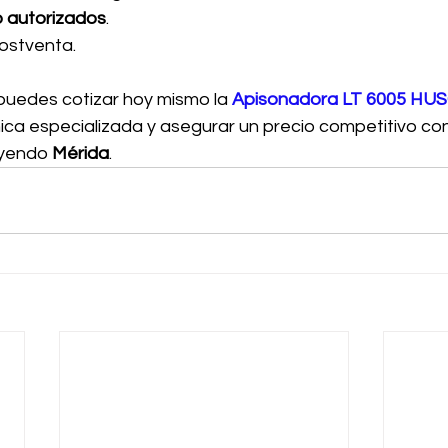
o autorizados
.
ostventa.
puedes cotizar hoy mismo la 
Apisonadora LT 6005 H
nica especializada y asegurar un precio competitivo co
uyendo 
Mérida
.