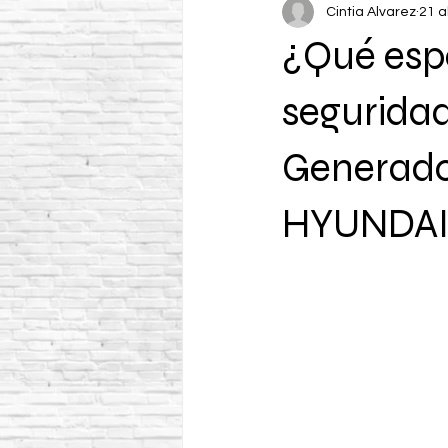
Cintia Alvarez
21 a
¿Qué espe
seguridad
Generador
HYUNDAI 