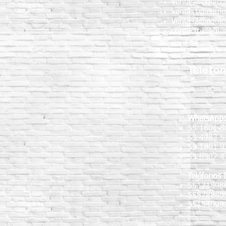
ventas@equico
ventas1@equic
ventas2@equic
contacto@equic
Teléfo
WhatsApp
55 1801 8
55 4983 5
55 1801 
55 6302 4
Teléfonos f
55171898
55878880
55154099