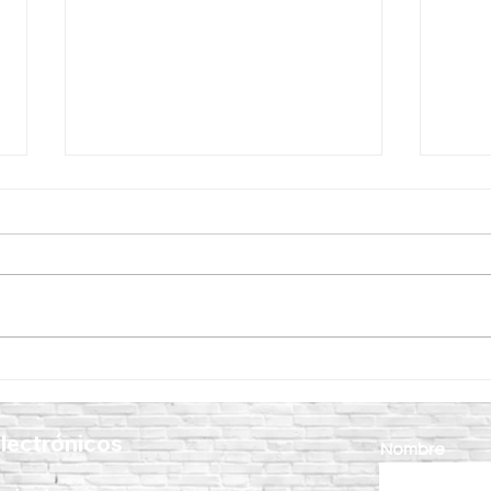
Vibrador para Concreto
7 ben
CIPSA: la clave para lograr
vibr
estructuras más resistentes y
en e
lectrónicos
duraderas
Nombre