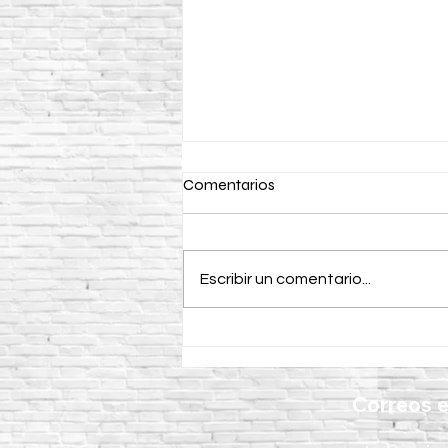
Comentarios
Escribir un comentario...
¿Para qué se utiliza un
vibrador para concreto CIPSA
en la construcción?
Correos e