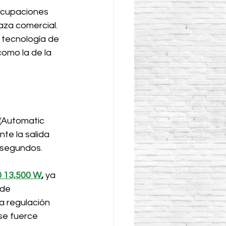
ocupaciones 
aza comercial. 
a tecnología de 
omo la de la 
(Automatic 
e la salida 
isegundos. 
 13,500 W
,
 ya 
de 
a regulación 
se fuerce 