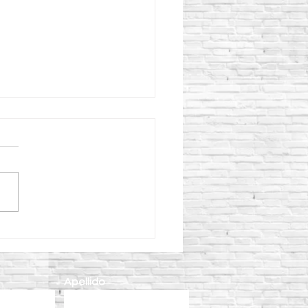
eficios de utilizar un
ador para concreto CIPSA
l colado de concreto
Apellido