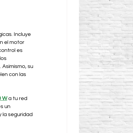
icas. Incluye 
n el motor 
ontrol es 
los 
. Asimismo, su 
len con las 
0 W
 a tu red 
s un 
 la seguridad 