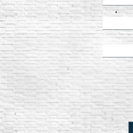
nstructor.mx
onstructor.mx
onstructor.mx
Email
onstructor.mx
nos
Teléfono
:
075
191
9244
351
ijos:
64
92
11