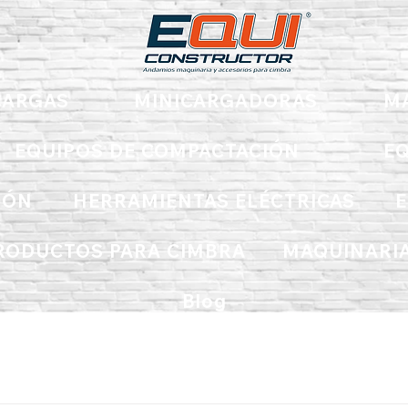
ARGAS
MINICARGADORAS
M
EQUIPOS DE COMPACTACIÓN
EQ
IÓN
HERRAMIENTAS ELÉCTRICAS
E
RODUCTOS PARA CIMBRA
MAQUINARIA
Blog