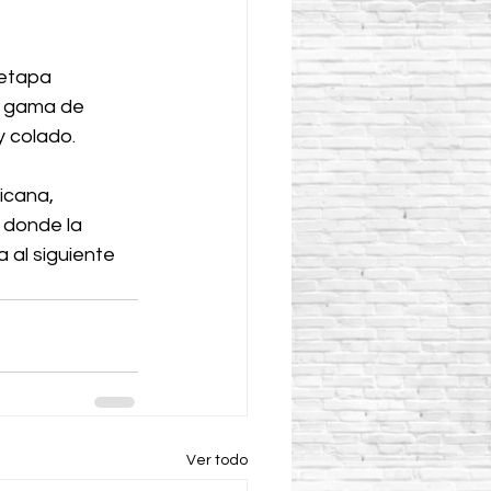
etapa 
a gama de 
 colado. 
icana, 
, donde la 
 al siguiente 
Ver todo