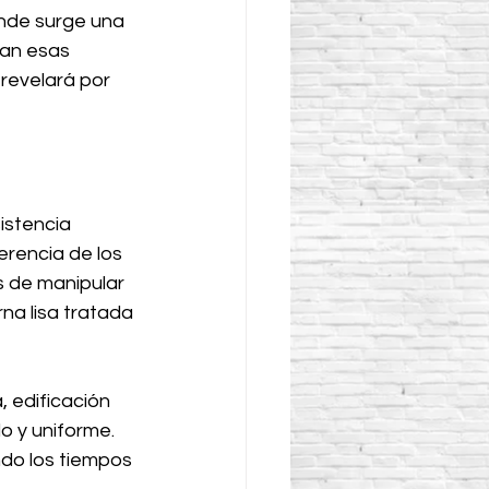
nde surge una 
ran esas 
revelará por 
istencia 
rencia de los 
s de manipular 
na lisa tratada 
 edificación 
o y uniforme. 
ndo los tiempos 