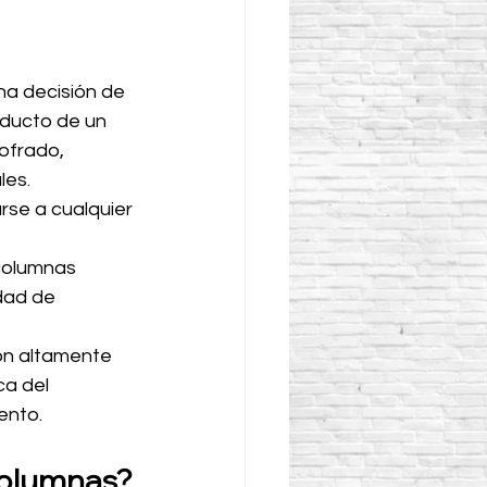
na decisión de 
oducto de un 
ofrado, 
les.
rse a cualquier 
 columnas 
dad de 
ón altamente 
ca del 
ento.
 columnas?