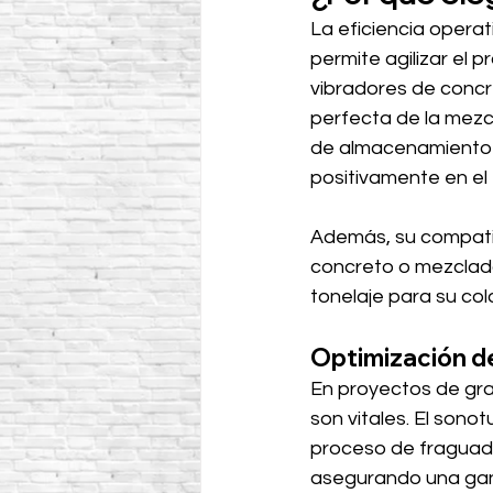
La eficiencia opera
permite agilizar el 
vibradores de concre
perfecta de la mezcl
de almacenamiento y
positivamente en el 
Además, su compati
concreto o mezclador
tonelaje para su col
Optimización d
En proyectos de gran
son vitales. El sono
proceso de fraguado
asegurando una gana