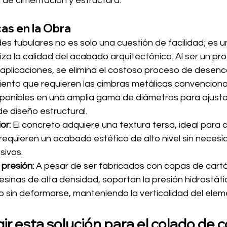
 de cimentación y estructura.
as en la Obra
es tubulares no es solo una cuestión de facilidad; es u
iza la calidad del acabado arquitectónico. Al ser un pr
aplicaciones, se elimina el costoso proceso de desenc
iento que requieren las cimbras metálicas convenciona
sponibles en una amplia gama de diámetros para ajusta
de diseño estructural.
or:
 El concreto adquiere una textura tersa, ideal para
equieren un acabado estético de alto nivel sin necesi
sivos.
 presión:
 A pesar de ser fabricados con capas de cart
esinas de alta densidad, soportan la presión hidrostáti
o sin deformarse, manteniendo la verticalidad del elem
gir esta solución para el colado de