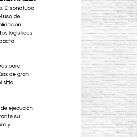
. El sonotubo 
l uso de 
lidación 
os logísticos 
mpacta 
bas para 
úas de gran 
sitio.
 de ejecución 
rante su 
ra y 