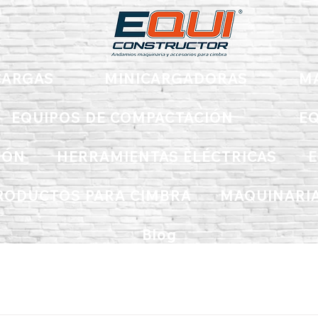
ARGAS
MINICARGADORAS
M
EQUIPOS DE COMPACTACIÓN
EQ
IÓN
HERRAMIENTAS ELÉCTRICAS
E
RODUCTOS PARA CIMBRA
MAQUINARIA
Blog