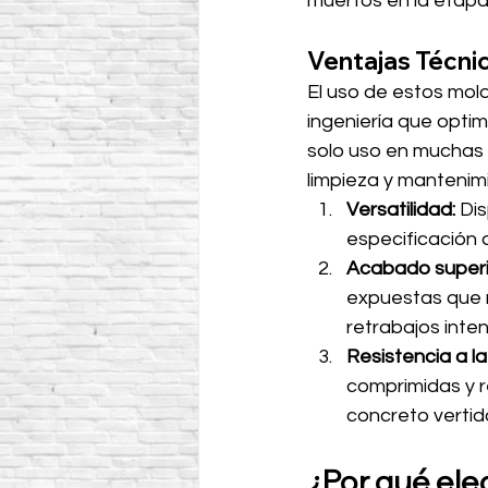
muertos en la etapa
Ventajas Técnic
El uso de estos mold
ingeniería que optim
solo uso en muchas 
limpieza y mantenim
Versatilidad:
 Di
especificación 
Acabado superi
expuestas que r
retrabajos inten
Resistencia a la
comprimidas y r
concreto vertid
¿Por qué ele