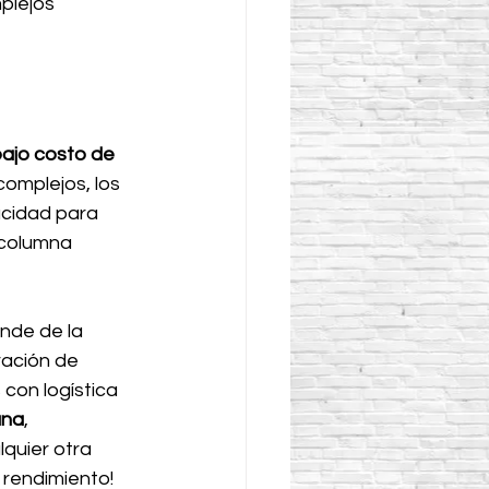
plejos 
s
ajo costo de 
complejos, los 
cidad para 
 columna 
nde de la 
ración de 
con logística 
ana
, 
lquier otra 
 rendimiento!