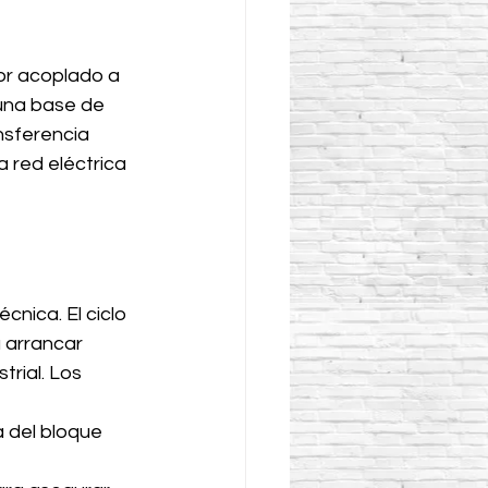
or acoplado a 
 una base de 
nsferencia 
 red eléctrica 
cnica. El ciclo 
 arrancar 
rial. Los 
 del bloque 