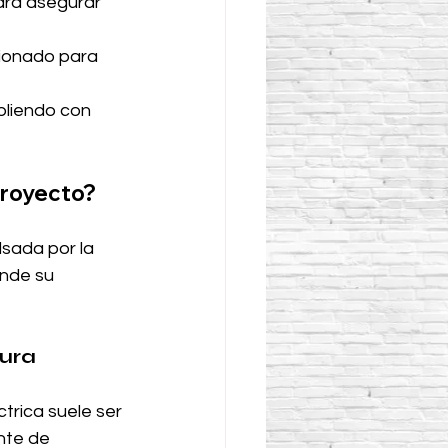
ara asegurar 
ionado para 
pliendo con 
Proyecto?
sada por la 
onde su 
tura
ctrica suele ser 
nte de 