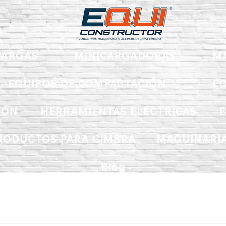
ARGAS
MINICARGADORAS
M
EQUIPOS DE COMPACTACIÓN
EQ
IÓN
HERRAMIENTAS ELÉCTRICAS
E
RODUCTOS PARA CIMBRA
MAQUINARIA
Blog