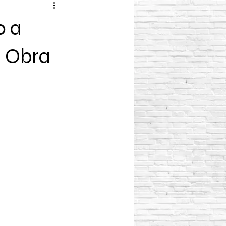
o a
u Obra