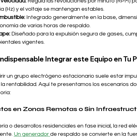
Velocidad:
 Regula las revoluciones por minuto (RPM) p
a (Hz) y el voltaje se mantengan estables.
mbustible:
 Integrado generalmente en la base, dimens
onomía de varias horas de respaldo.
ape:
 Diseñado para la expulsión segura de gases, cum
entales vigentes.
ndispensable Integrar este Equipo en Tu 
rir un grupo electrógeno estacionario suele estar impul
 la rentabilidad. Aquí te presentamos los escenarios d
oria:
tos en Zonas Remotas o Sin Infraestruc
ería o desarrollos residenciales en fase inicial, la red elé
ente. 
Un generador 
de respaldo se convierte en la fue