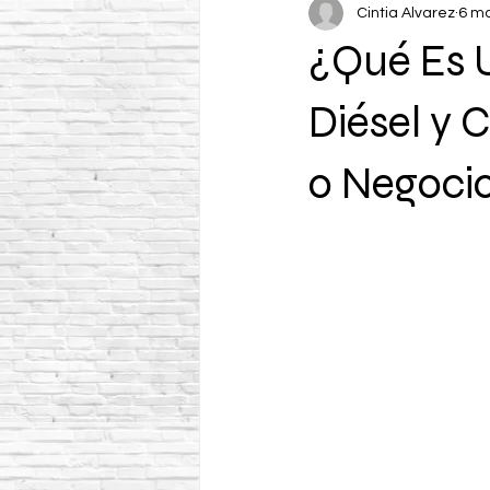
Cintia Alvarez
6 m
¿Qué Es 
Diésel y 
o Negoci