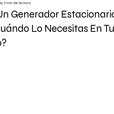
ay
3 min de lectura
Un Generador Estacionari
Cuándo Lo Necesitas En T
o?