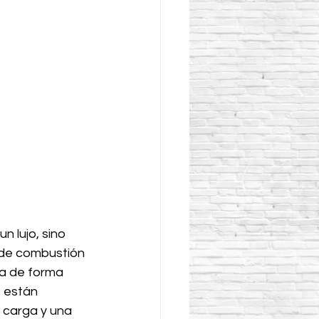
n lujo, sino 
de combustión 
ca de forma 
 están 
 carga y una 