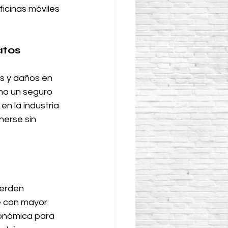
ficinas móviles 
atos
s y daños en 
mo un seguro 
n la industria 
erse sin 
erden 
le con mayor 
conómica para 