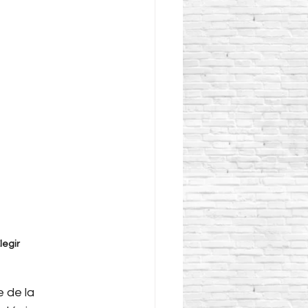
egir 
 de la 