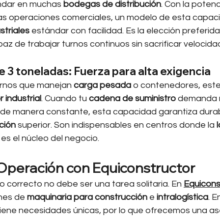
ndar en muchas 
bodegas de distribución
. Con la poten
las operaciones comerciales, un modelo de esta capac
striales
 estándar con facilidad. Es la elección preferida
paz de trabajar turnos continuos sin sacrificar velocidad
3 toneladas: Fuerza para alta exigencia
rnos que manejan 
carga pesada
 o contenedores, est
 industrial
. Cuando tu 
cadena de suministro
 demanda 
e manera constante, esta capacidad garantiza durabi
ción
 superior. Son indispensables en centros donde la 
es el núcleo del negocio.
Operación con Equiconstructor
o correcto no debe ser una tarea solitaria. En 
Equicons
nes de 
maquinaria para construcción
 e 
intralogística
. 
tiene necesidades únicas, por lo que ofrecemos una as