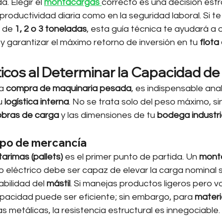
 Elegir el 
montacargas
correcto es una decisión est
productividad diaria como en la seguridad laboral. Si te
 de 
1, 2 o 3 toneladas
, esta guía técnica te ayudará a o
 y garantizar el máximo retorno de inversión en tu 
flota
ticos al Determinar la Capacidad d
a 
compra de maquinaria pesada
, es indispensable anali
u 
logística interna
. No se trata solo del peso máximo, sin
bras de carga
 y las dimensiones de tu 
bodega industri
ipo de mercancía
tarimas (pallets)
 es el primer punto de partida. Un 
mont
 o eléctrico debe ser capaz de elevar la carga nominal s
bilidad del 
mástil
. Si manejas productos ligeros pero v
acidad puede ser eficiente; sin embargo, para 
materi
as metálicas, la resistencia estructural es innegociable.