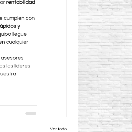
or 
rentabilidad 
e cumplen con 
ápidos y 
uipo llegue 
 en cualquier 
s asesores 
s los líderes 
nuestra 
Ver todo