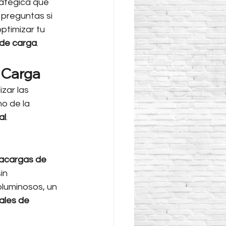
ratégica que 
 preguntas si 
ptimizar tu 
 de carga
.
e Carga
zar las 
o de la 
al
.
acargas de 
in 
oluminosos, un 
ales de 