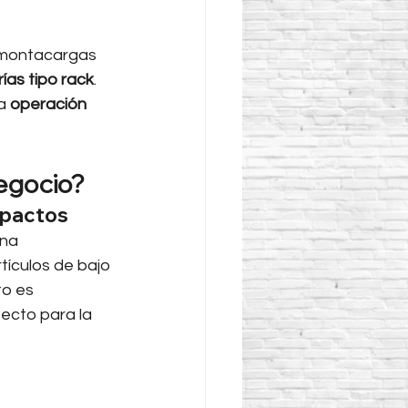
n montacargas 
ías tipo rack
. 
a 
operación 
Negocio?
mpactos
na 
ículos de bajo 
to es 
ecto para la 