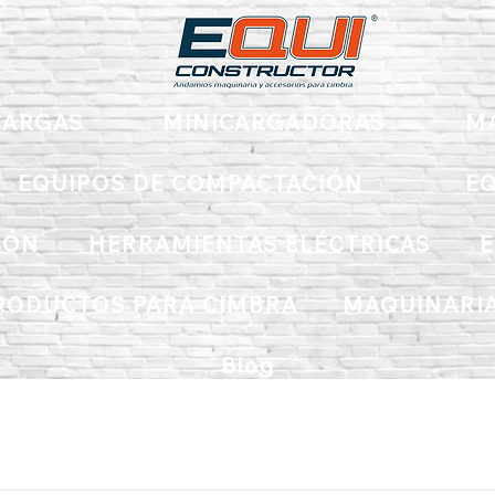
ARGAS
MINICARGADORAS
M
EQUIPOS DE COMPACTACIÓN
EQ
IÓN
HERRAMIENTAS ELÉCTRICAS
E
RODUCTOS PARA CIMBRA
MAQUINARIA
Blog