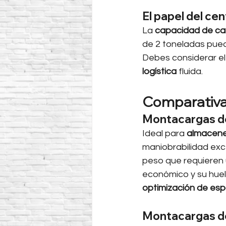
El papel del cen
La 
capacidad de car
de 2 toneladas puede
Debes considerar el
logística
 fluida.
Comparativa:
Montacargas de
Ideal para 
almacen
maniobrabilidad exce
peso que requieren 
económico y su huell
optimización de esp
Montacargas de 