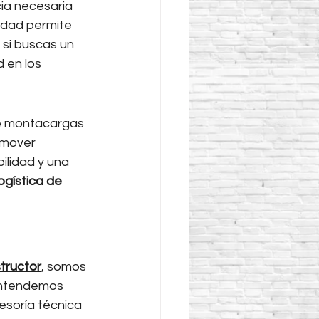
cia necesaria 
idad permite 
 si buscas un 
 en los 
e montacargas 
mover 
lidad y una 
logística de 
tructor
, somos 
Entendemos 
esoría técnica 