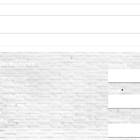
Minicargador AVANT 528:
¿Por 
potencia, versatilidad y
Mini
rendimiento para cualquier
proy
lectrónicos
proyecto
mant
Nombre
nstructor.mx
onstructor.mx
onstructor.mx
Email
onstructor.mx
nos
Teléfono