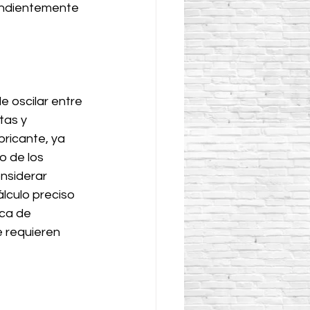
endientemente 
 oscilar entre 
tas y 
ricante, ya 
 de los 
nsiderar 
lculo preciso 
ca de 
 requieren 