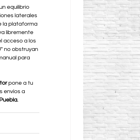
n equilibrio 
iones laterales 
e la plataforma 
va libremente 
l acceso a los 
U" no obstruyan 
 manual para 
tor 
pone a tu 
s envíos a 
Puebla.