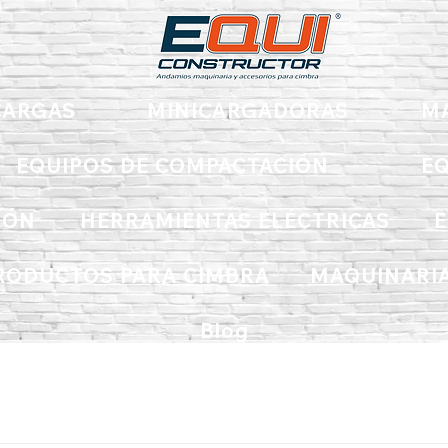
ARGAS
MINICARGADORAS
M
EQUIPOS DE COMPACTACIÓN
EQ
IÓN
HERRAMIENTAS ELÉCTRICAS
E
RODUCTOS PARA CIMBRA
MAQUINARIA
Blog