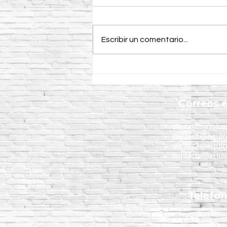
Escribir un comentario...
¿Para qué se utiliza el
Minicargador AVANT 528 en
México?
Correos e
ventas@equico
ventas1@equic
ventas2@equic
contacto@equic
Teléfo