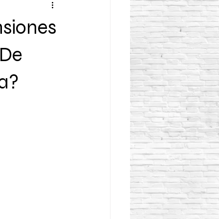
siones
 De
ra?