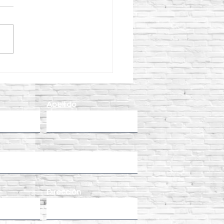
qué elegir un
cargador AVANT 528 para
ectos de construcción y
enimiento?
Apellido
Dirección