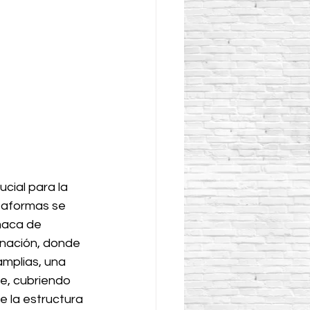
cial para la 
taformas se 
maca de 
inación, donde 
amplias, una 
e, cubriendo 
 la estructura 