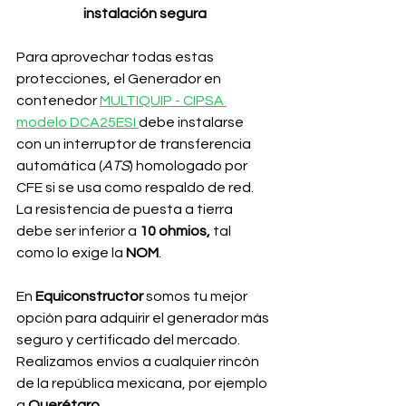
instalación segura
Para aprovechar todas estas 
protecciones, el Generador en 
contenedor 
MULTIQUIP - CIPSA 
modelo DCA25ESI 
debe instalarse 
con un interruptor de transferencia 
automática (
ATS
) homologado por 
CFE si se usa como respaldo de red. 
La resistencia de puesta a tierra 
debe ser inferior a 
10 ohmios,
 tal 
como lo exige la 
NOM
.
En 
Equiconstructor 
somos tu mejor 
opción para adquirir el generador más 
seguro y certificado del mercado. 
Realizamos envíos a cualquier rincón 
de la república mexicana, por ejemplo 
a 
Querétaro
.