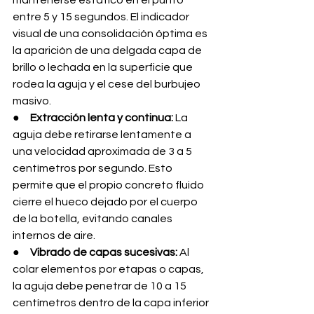
mantenerse estático en el punto 
entre 5 y 15 segundos. El indicador 
visual de una consolidación óptima es 
la aparición de una delgada capa de 
brillo o lechada en la superficie que 
rodea la aguja y el cese del burbujeo 
masivo.
●     
Extracción lenta y continua:
 La 
aguja debe retirarse lentamente a 
una velocidad aproximada de 3 a 5 
centímetros por segundo. Esto 
permite que el propio concreto fluido 
cierre el hueco dejado por el cuerpo 
de la botella, evitando canales 
internos de aire.
●     
Vibrado de capas sucesivas:
 Al 
colar elementos por etapas o capas, 
la aguja debe penetrar de 10 a 15 
centímetros dentro de la capa inferior 