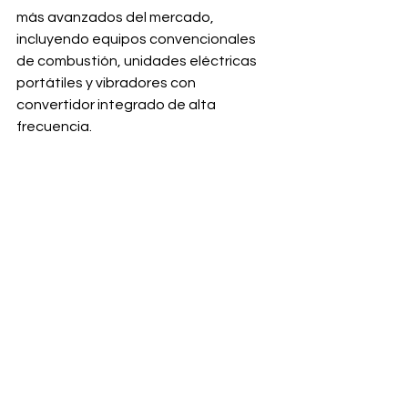
más avanzados del mercado, 
incluyendo equipos convencionales 
de combustión, unidades eléctricas 
portátiles y vibradores con 
convertidor integrado de alta 
frecuencia.
Somos su mejor opción para el 
suministro de maquinaria ligera y 
pesada en territorio nacional. Nos 
distinguimos por ofrecer asesoría de 
ingeniería personalizada y una 
logística de distribución robusta, 
garantizando 
envíos seguros y 
puntuales a cualquier parte de la 
República Mexicana
, atendiendo 
proyectos estratégicos desde el 
estado de 
Zacatecas
 hasta 