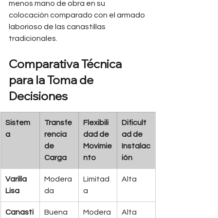
menos mano de obra en su 
colocación comparado con el armado 
laborioso de las canastillas 
tradicionales.
Comparativa Técnica 
para la Toma de 
Decisiones
Sistem
Transfe
Flexibili
Dificult
a
rencia 
dad de 
ad de 
de 
Movimie
Instalac
Carga
nto
ión
Varilla 
Modera
Limitad
Alta
Lisa
da
a
Canasti
Buena
Modera
Alta