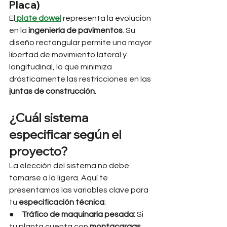
Placa)
El
plate dowel
 representa la evolución 
en la 
ingeniería de pavimentos
. Su 
diseño rectangular permite una mayor 
libertad de movimiento lateral y 
longitudinal, lo que minimiza 
drásticamente las restricciones en las 
juntas de construcción
.
¿Cuál sistema 
especificar según el 
proyecto?
La elección del sistema no debe 
tomarse a la ligera. Aquí te 
presentamos las variables clave para 
tu 
especificación técnica
:
●     
Tráfico de maquinaria pesada:
 Si 
tu planta cuenta con 
montacargas