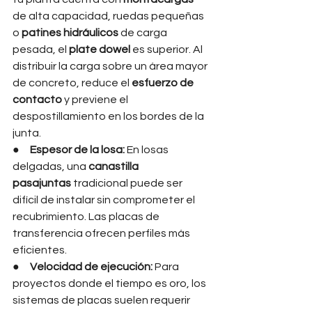
de alta capacidad, ruedas pequeñas 
o 
patines hidráulicos
 de carga 
pesada, el 
plate dowel
 es superior. Al 
distribuir la carga sobre un área mayor 
de concreto, reduce el 
esfuerzo de 
contacto
 y previene el 
despostillamiento en los bordes de la 
junta.
●     
Espesor de la losa:
 En losas 
delgadas, una 
canastilla 
pasajuntas
 tradicional puede ser 
difícil de instalar sin comprometer el 
recubrimiento. Las placas de 
transferencia ofrecen perfiles más 
eficientes.
●     
Velocidad de ejecución:
 Para 
proyectos donde el tiempo es oro, los 
sistemas de placas suelen requerir 