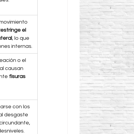
 movimiento 
estringe el 
teral
, lo que 
nes internas.
eación o el 
al causan 
nte 
fisuras 
jarse con los 
al desgaste 
circundante, 
esniveles.