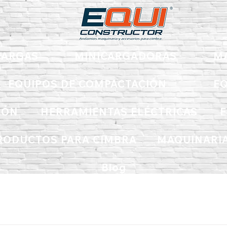
ARGAS
MINICARGADORAS
M
EQUIPOS DE COMPACTACIÓN
EQ
IÓN
HERRAMIENTAS ELÉCTRICAS
E
RODUCTOS PARA CIMBRA
MAQUINARIA
Blog