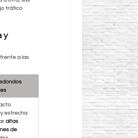
o tráfico 
 y 
rente a las 
edondos 
les
acto 
y estrecha. 
r 
altas 
nes de 
les.