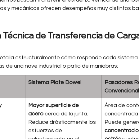
cos y mecánicos ofrecen desempeños muy distintos baj
Técnica de Transferencia de Carga
detalla estructuralmente cómo responde cada sistema f
s de una nave industrial o patio de maniobras:
Sistema Plate Dowel
Pasadores R
Convenciona
y 
Mayor superficie de 
Área de cont
acero
 cerca de la junta. 
concentrada 
Reduce drásticamente los 
Puede genera
esfuerzos de 
concentracio
aplastamiento en el 
estrés
 puntua