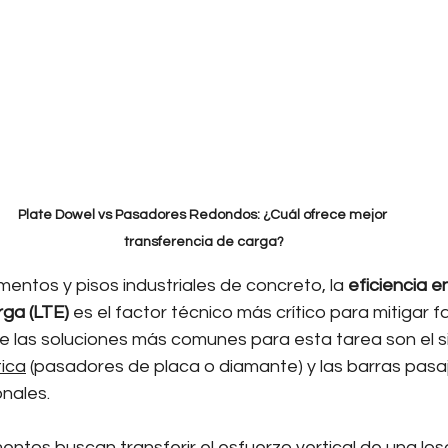
Plate Dowel vs Pasadores Redondos: ¿Cuál ofrece mejor 
transferencia de carga?
mentos y pisos industriales de concreto, la 
eficiencia en
rga (LTE)
 es el factor técnico más crítico para mitigar fa
de las soluciones más comunes para esta tarea son el 
ica
 (pasadores de placa o diamante) y las barras pasa
nales.
tos buscan transferir el esfuerzo vertical de una losa