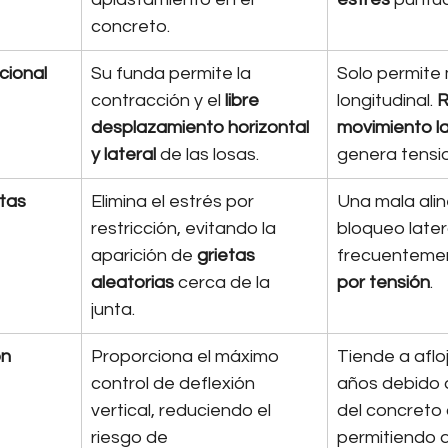
concreto.
cional
Su funda permite la 
Solo permite
contracción y el 
libre 
longitudinal. 
R
desplazamiento horizontal 
movimiento la
y lateral
 de las losas.
genera tensio
etas
Elimina el estrés por 
Una mala alin
restricción, evitando la 
bloqueo later
aparición de 
grietas 
frecuenteme
aleatorias
 cerca de la 
por tensión
.
junta.
ón
Proporciona el máximo 
Tiende a aflo
control de deflexión 
años debido 
vertical, reduciendo el 
del concreto 
riesgo de 
permitiendo d