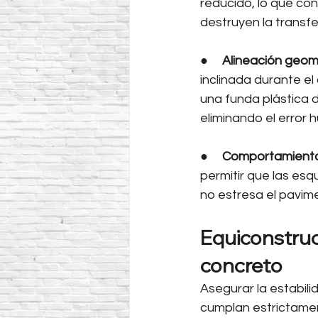
reducido, lo que con
destruyen la transfe
●     
Alineación geom
inclinada durante el
una funda plástica d
eliminando el error 
●     
Comportamiento 
permitir que las esq
no estresa el pavime
Equiconstruc
concreto
Asegurar la estabil
cumplan estrictament