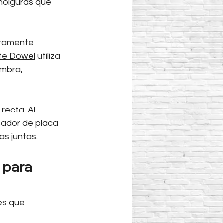
holguras que 
eramente 
ate Dowel
 utiliza 
imbra, 
recta. Al 
sador de placa 
as juntas.
 para 
es que 