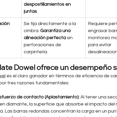
despostillamientos en 
juntas
.
ación
Se fija directamente a la 
Requiere perf
cimbra. 
Garantiza una 
engrasar barr
alineación perfecta
 sin 
monitoreo ma
perforaciones de 
para evitar 
carpintería.
desalineacio
Plate Dowel ofrece un desempeño s
wel
 es el claro ganador en términos de eficiencia de ca
 por tres razones fundamentales:
sfuerzo de contacto (Aplastamiento):
 Al tener una secc
en diamante, la superficie que absorbe el impacto de
. Las barras redondas concentran la carga en un punto