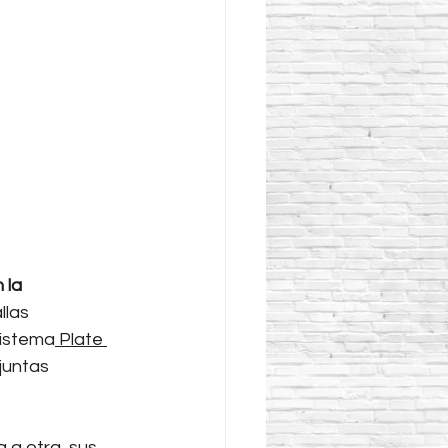
 la 
llas 
sistema
 Plate 
juntas 
 a otra, sus 