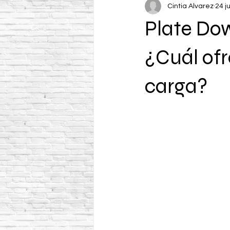
Cintia Alvarez
24 j
Plate Do
¿Cuál ofr
carga?