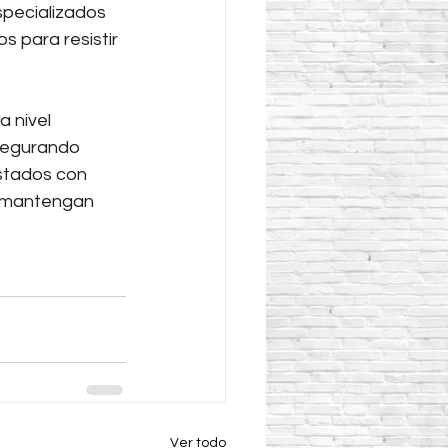
specializados 
s para resistir 
 nivel 
segurando 
stados con 
s mantengan 
Ver todo