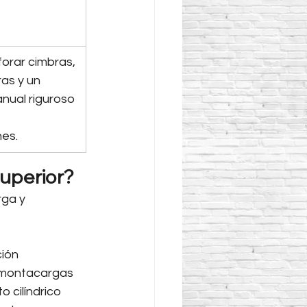
orar cimbras, 
as y un 
nual riguroso 
nes.
uperior?
rga y 
ión 
l montacargas 
 cilíndrico 