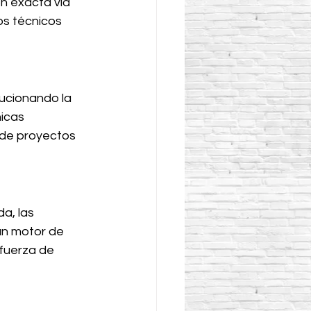
n exacta vía 
os técnicos 
ucionando la 
icas 
 de proyectos 
a, las 
un motor de 
 fuerza de 
s