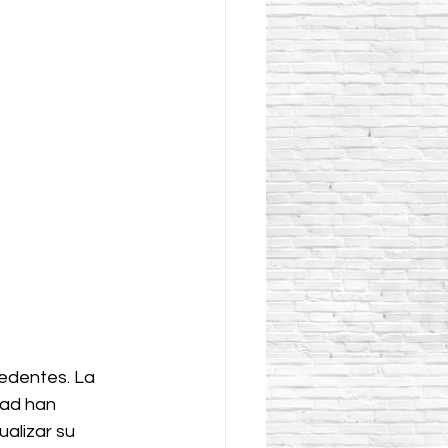
edentes. La 
dad han 
alizar su 