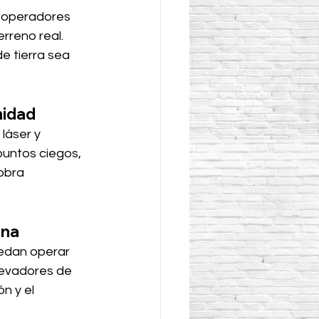
s operadores 
rreno real. 
e tierra sea 
midad
láser y 
puntos ciegos, 
obra 
ana
uedan operar 
levadores de 
n y el 