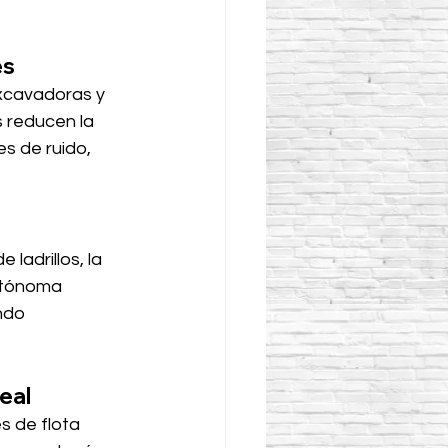
es
xcavadoras y 
 reducen la 
s de ruido, 
adrillos, la 
utónoma 
ndo 
eal
s de flota 