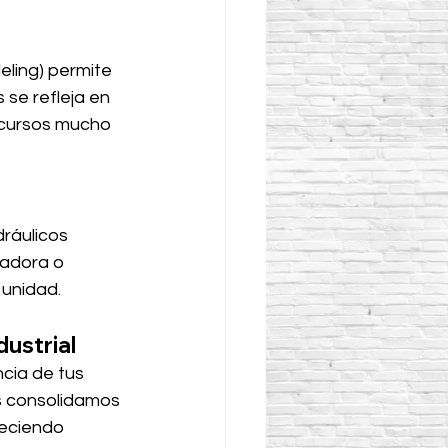
ling) permite 
 se refleja en 
ecursos mucho 
dráulicos 
jadora o 
 unidad.
dustrial
cia de tus 
s consolidamos 
reciendo 