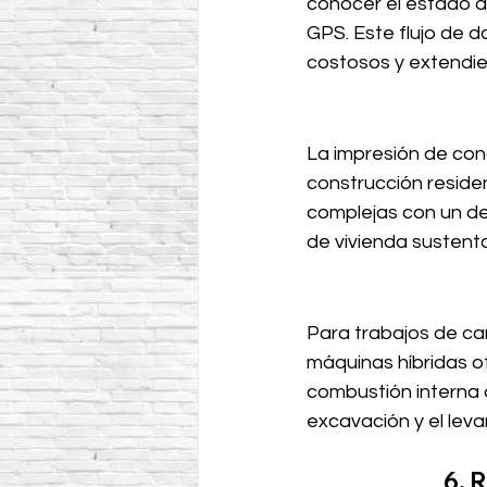
conocer el estado d
GPS. Este flujo de d
costosos y extendiend
La impresión de con
construcción residen
complejas con un de
de vivienda sustenta
Para trabajos de ca
máquinas híbridas of
combustión interna c
excavación y el lev
6. 