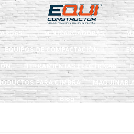
ARGAS
MINICARGADORAS
M
EQUIPOS DE COMPACTACIÓN
EQ
IÓN
HERRAMIENTAS ELÉCTRICAS
E
RODUCTOS PARA CIMBRA
MAQUINARIA
Blog