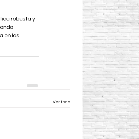
ica robusta y 
zando 
a en los 
Ver todo