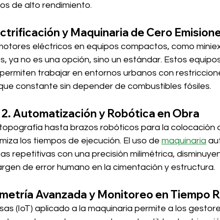
os de alto rendimiento.
ectrificación y Maquinaria de Cero Emision
 motores eléctricos en equipos compactos, como minie
, ya no es una opción, sino un estándar. Estos equipos
permiten trabajar en entornos urbanos con restriccione
ue constante sin depender de combustibles fósiles.
2. Automatización y Robótica en Obra
pografía hasta brazos robóticos para la colocación de l
iza los tiempos de ejecución. El uso de 
maquinaria
 a
eas repetitivas con una precisión milimétrica, disminuye
rgen de error humano en la cimentación y estructura.
emetría Avanzada y Monitoreo en Tiempo R
osas (IoT) aplicado a la maquinaria permite a los gestore