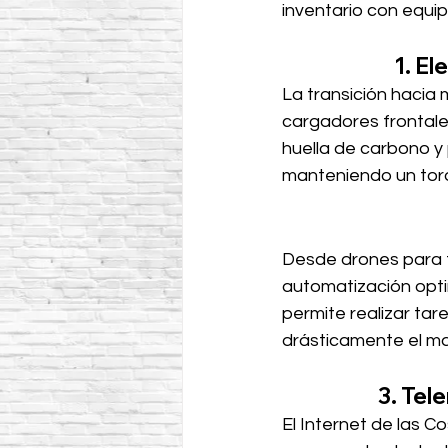
inventario con equip
1. El
La transición hacia
cargadores frontales
huella de carbono y 
manteniendo un torq
Desde drones para to
automatización optim
permite realizar tar
drásticamente el ma
3. Tel
El Internet de las C