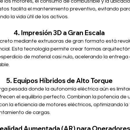
e los motores, el consumo de combustible y la ubicació
atos facilita el mantenimiento preventivo, evitando par
o la vida útil de los activos.
4. Impresión 3D a Gran Escala
creto mediante extrusoras de gran formato está revol
cial. Esta tecnología permite crear formas arquitectón
sperdicio de material casi nulo, acelerando la entrega
ble.
5. Equipos Híbridos de Alto Torque
rga pesada donde la autonomía eléctrica aún es limitad
recen el equilibrio perfecto. Combinan la potencia de 
on la eficiencia de motores eléctricos, optimizando la
antamiento de cargas.
Realidad Aumentada (AR) para Operadore