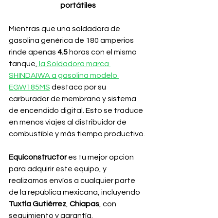
portátiles
Mientras que una soldadora de 
gasolina genérica de 180 amperios 
rinde apenas 
4.5
 horas con el mismo 
tanque,
 la Soldadora marca 
SHINDAIWA a gasolina modelo 
EGW185MS
 destaca por su 
carburador de membrana y sistema 
de encendido digital. Esto se traduce 
en menos viajes al distribuidor de 
combustible y más tiempo productivo.
Equiconstructor 
es tu mejor opción 
para adquirir este equipo, y 
realizamos envíos a cualquier parte 
de la república mexicana, incluyendo 
Tuxtla Gutiérrez
, 
Chiapas
, con 
seguimiento y garantía.