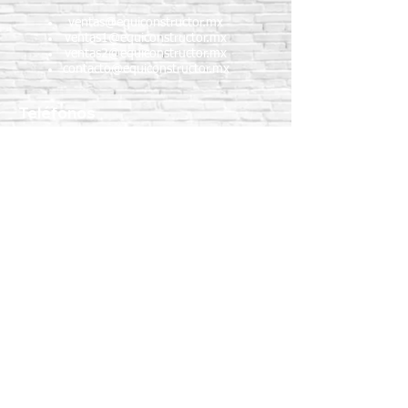
ventas@equiconstructor.mx
ventas1@equiconstructor.mx
ventas2@equiconstructor.mx
contacto@equiconstructor.mx
Teléfonos
WhatsApp:
55 1801 8075
55 4983 5191
55 1801 9244
55 6302 4351
Teléfonos fijos:
5517189864
5587888092
5515409911