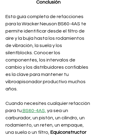
Conclusión
Esta guía completa de refacciones 
para la Wacker Neuson BS60-4AS te 
permite identificar desde el filtro de 
aire y la bujía hasta los rodamientos 
de vibración, la suela y los 
silentblocks. Conocer los 
componentes, los intervalos de 
cambio y los distribuidores confiables 
es la clave para mantener tu 
vibroapisonador productivo muchos 
años.
Cuando necesites cualquier refacción 
para tu
 BS60-4AS,
 ya sea un 
carburador, un pistón, un cilindro, un 
rodamiento, un reten, un empaque, 
una suela o un filtro, 
Equiconstructor 