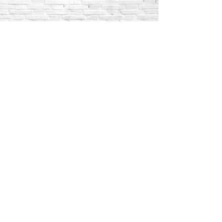
WhatsApp:
55 1801 8075
55 4983 5191
55 1801 9244
55 6302 4351
Teléfonos fijos:
5517189864
5587888092
5515409911