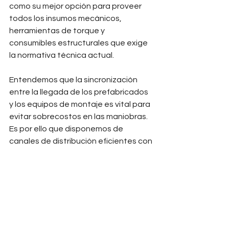
como su mejor opción para proveer 
todos los insumos mecánicos, 
herramientas de torque y 
consumibles estructurales que exige 
la normativa técnica actual.
Entendemos que la sincronización 
entre la llegada de los prefabricados 
y los equipos de montaje es vital para 
evitar sobrecostos en las maniobras. 
Es por ello que disponemos de 
canales de distribución eficientes con 
capacidad de realizar 
envíos a 
cualquier parte de la República 
Mexicana
. 
Ya sea que su proyecto de 
estacionamiento se edifique en el 
dinámico entorno urbano del 
Estado 