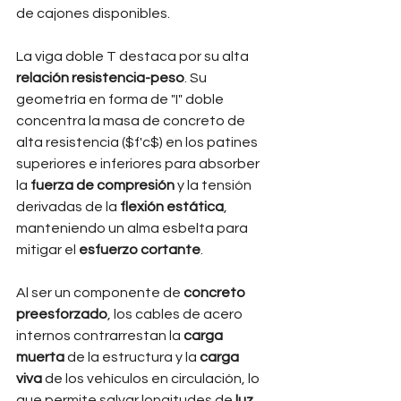
de cajones disponibles.
La viga doble T destaca por su alta 
relación resistencia-peso
. Su 
geometría en forma de "I" doble 
concentra la masa de concreto de 
alta resistencia ($f'c$) en los patines 
superiores e inferiores para absorber 
la 
fuerza de compresión
 y la tensión 
derivadas de la 
flexión estática
, 
manteniendo un alma esbelta para 
mitigar el 
esfuerzo cortante
.
Al ser un componente de 
concreto 
preesforzado
, los cables de acero 
internos contrarrestan la 
carga 
muerta
 de la estructura y la 
carga 
viva
 de los vehículos en circulación, lo 
que permite salvar longitudes de 
luz 