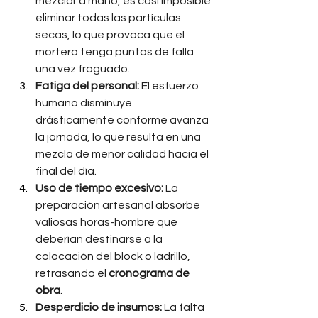
mezclar a mano, es casi imposible 
eliminar todas las partículas 
secas, lo que provoca que el 
mortero tenga puntos de falla 
una vez fraguado.
Fatiga del personal:
 El esfuerzo 
humano disminuye 
drásticamente conforme avanza 
la jornada, lo que resulta en una 
mezcla de menor calidad hacia el 
final del día.
Uso de tiempo excesivo:
 La 
preparación artesanal absorbe 
valiosas horas-hombre que 
deberían destinarse a la 
colocación del block o ladrillo, 
retrasando el 
cronograma de 
obra
.
Desperdicio de insumos:
 La falta 