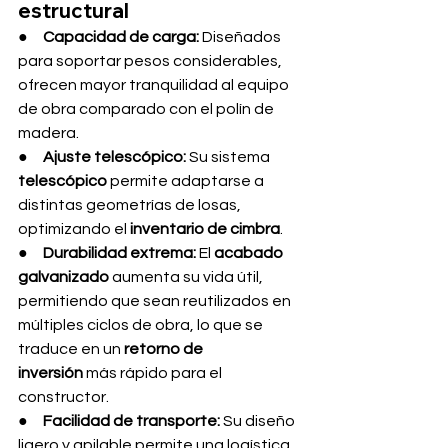
estructural
●     
Capacidad de carga:
 Diseñados 
para soportar pesos considerables, 
ofrecen mayor tranquilidad al equipo 
de obra comparado con el polín de 
madera.
●     
Ajuste telescópico:
 Su sistema 
telescópico
 permite adaptarse a 
distintas geometrías de losas, 
optimizando el 
inventario de cimbra
.
●     
Durabilidad extrema:
 El 
acabado 
galvanizado
 aumenta su vida útil, 
permitiendo que sean reutilizados en 
múltiples ciclos de obra, lo que se 
traduce en un 
retorno de 
inversión
 más rápido para el 
constructor.
●     
Facilidad de transporte:
 Su diseño 
ligero y apilable permite una logística 