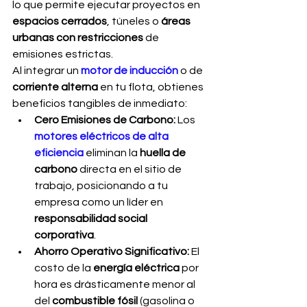
lo que permite ejecutar proyectos en 
espacios cerrados
, túneles o 
áreas 
urbanas con restricciones
 de 
emisiones estrictas.
Al integrar un 
motor de inducción
 o de 
corriente alterna
 en tu flota, obtienes 
beneficios tangibles de inmediato:
Cero Emisiones de Carbono:
 Los 
motores eléctricos de alta 
eficiencia
 eliminan la 
huella de 
carbono
 directa en el sitio de 
trabajo, posicionando a tu 
empresa como un líder en 
responsabilidad social 
corporativa
.
Ahorro Operativo Significativo:
 El 
costo de la 
energía eléctrica
 por 
hora es drásticamente menor al 
del 
combustible fósil
 (gasolina o 