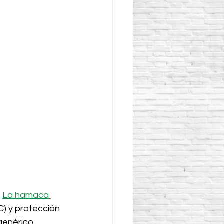
 
La hamaca 
C) y protección 
genérico 