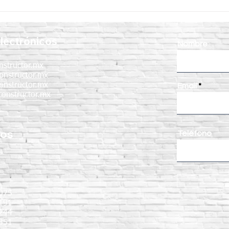
Curacreto: la mejor solución
¿Cóm
para el curado y protección
corr
del concreto
un c
lectrónicos
Nombre
nstructor.mx
onstructor.mx
onstructor.mx
Email
onstructor.mx
nos
Teléfono
:
075
191
9244
351