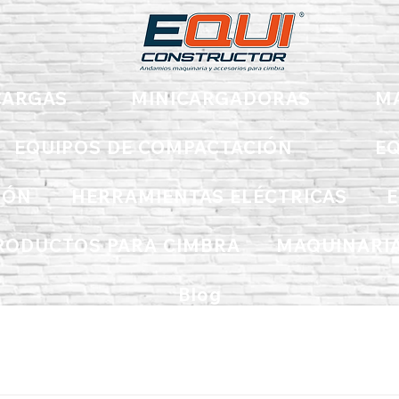
ARGAS
MINICARGADORAS
M
EQUIPOS DE COMPACTACIÓN
EQ
IÓN
HERRAMIENTAS ELÉCTRICAS
E
RODUCTOS PARA CIMBRA
MAQUINARIA
Blog