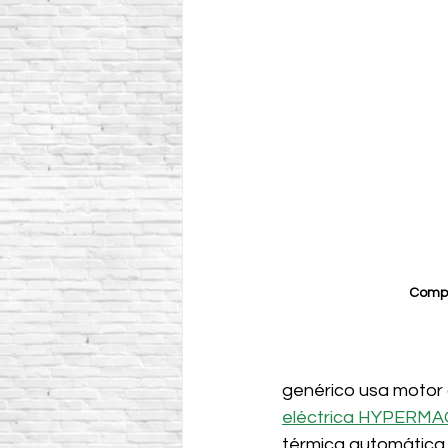
Compa
genérico usa motor c
eléctrica HYPERM
térmica automática.