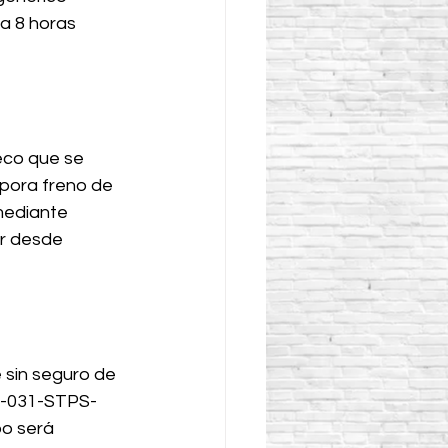
a 8 horas 
eco que se 
pora freno de 
ediante 
r desde 
 sin seguro de 
-031-STPS-
po será 