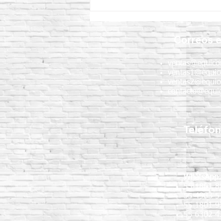
Curacreto: ventajas,
aplicaciones y
recomendaciones para obras
Correos e
de concreto
ventas@equico
ventas1@equic
ventas2@equic
contacto@equic
Teléfo
WhatsApp
55 1801 8
55 4983 5
55 1801 
55 6302 4