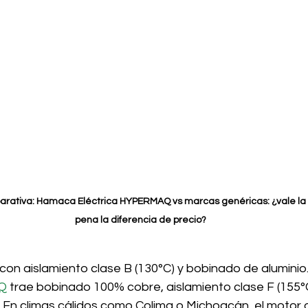
rativa: Hamaca Eléctrica HYPERMAQ vs marcas genéricas: ¿vale la 
pena la diferencia de precio?
on aislamiento clase B (130°C) y bobinado de aluminio.
AQ
 trae bobinado 100% cobre, aislamiento clase F (155°
 En climas cálidos como Colima o Michoacán, el motor 