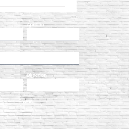
o aplicar Curacreto
ectamente para obtener
oncreto más resistente?
Apellido
Dirección
Enviar