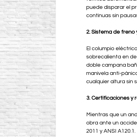
puede disparar el p
continuas sin pausa
2. Sistema de fren
El columpio eléctric
sobrecalienta en d
doble campana baña
manivela anti-pánic
cualquier altura sin 
3. Certificaciones y 
Mientras que un anda
obra ante un acciden
2011 y ANSI A120.1. 