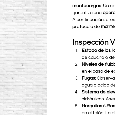
montacargas
. Un o
garantiza una 
opera
A continuación, pre
protocolo de 
manten
Inspección Vi
Estado de las ll
de caucho o des
Niveles de fluid
en el caso de e
Fugas:
 Observa 
agua o ácido de 
Sistema de eleva
hidráulicos. As
Horquillas (Uñas
en el talón. La