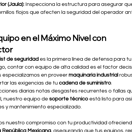
or (Jaula):
 Inspecciona la estructura para asegurar qu
rnillos flojos que afecten la seguridad del operador an
uipo en el Máximo Nivel con 
ctor
ist de seguridad
 es la primera línea de defensa para tu
o, contar con equipo de alta calidad es el factor decisi
s especializamos en proveer 
maquinaria industrial
 robus
tar las exigencias de tu 
cadena de suministro
.
cciones diarias notas desgastes recurrentes o fallas q
l, nuestro equipo de 
soporte técnico
 está listo para as
les y mantenimiento especializado.
s nuestro compromiso con tu productividad ofreciend
la República Mexicana
, asegurando que tus equipos, re