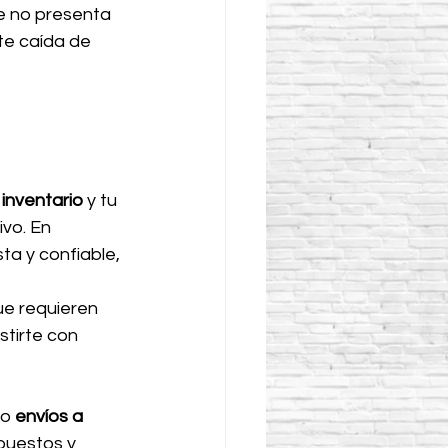
e no presenta 
te caída de 
 
inventario
 y tu 
vo. En 
ta y confiable, 
ue requieren 
istirte con 
o 
envíos a 
puestos y 