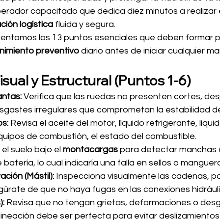
perador capacitado que dedica diez minutos a realizar
ción logística
 fluida y segura.
sentamos los 13 puntos esenciales que deben formar p
imiento preventivo
 diario antes de iniciar cualquier ma
sual y Estructural (Puntos 1-6)
antas:
 Verifica que las ruedas no presenten cortes, de
gastes irregulares que comprometan la estabilidad de
os:
 Revisa el aceite del motor, líquido refrigerante, líqui
quipos de combustión, el estado del combustible.
el suelo bajo el 
montacargas
 para detectar manchas d
batería, lo cual indicaría una falla en sellos o manguer
ción (Mástil):
 Inspecciona visualmente las cadenas, pol
egúrate de que no haya fugas en las conexiones hidráuli
):
 Revisa que no tengan grietas, deformaciones o des
 alineación debe ser perfecta para evitar deslizamientos