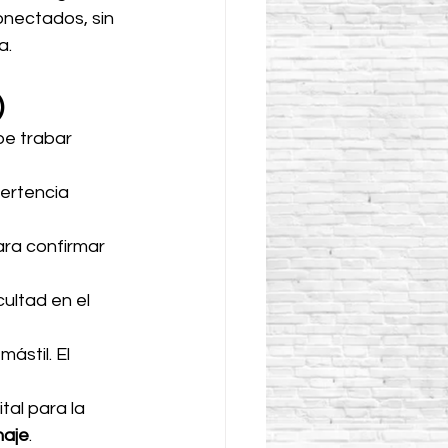
onectados, sin 
a.
)
e trabar 
ertencia 
ra confirmar 
cultad en el 
ástil. El 
tal para la 
naje
.