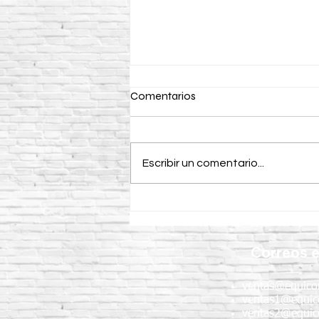
Comentarios
Escribir un comentario...
Curacreto: ventajas,
aplicaciones y
recomendaciones para obras
Correos e
de concreto
ventas@equico
ventas1@equic
ventas2@equic