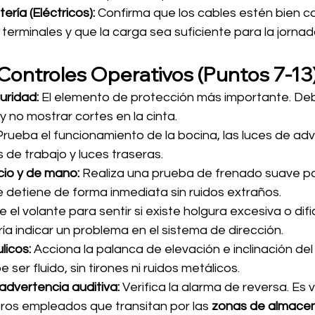
ería (Eléctricos):
 Confirma que los cables estén bien c
 terminales y que la carga sea suficiente para la jornad
Controles Operativos (Puntos 7-13
uridad:
 El elemento de protección más importante. Deb
 no mostrar cortes en la cinta.
Prueba el funcionamiento de la bocina, las luces de adv
s de trabajo y luces traseras.
cio y de mano:
 Realiza una prueba de frenado suave pa
e detiene de forma inmediata sin ruidos extraños.
 el volante para sentir si existe holgura excesiva o difi
dría indicar un problema en el sistema de dirección.
licos:
 Acciona la palanca de elevación e inclinación del m
ser fluido, sin tirones ni ruidos metálicos.
advertencia auditiva:
 Verifica la alarma de reversa. Es vi
ros empleados que transitan por las 
zonas de almace