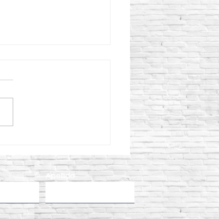
o aplicar Curacreto
ectamente para obtener
oncreto más resistente?
Apellido