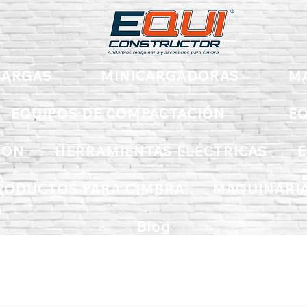
ARGAS
MINICARGADORAS
M
EQUIPOS DE COMPACTACIÓN
EQ
IÓN
HERRAMIENTAS ELÉCTRICAS
E
RODUCTOS PARA CIMBRA
MAQUINARIA
Blog