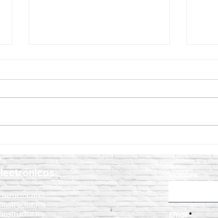
Curacreto: la mejor solución
¿Cóm
para el curado y protección
corr
del concreto
un c
lectrónicos
Nombre
nstructor.mx
onstructor.mx
onstructor.mx
Email