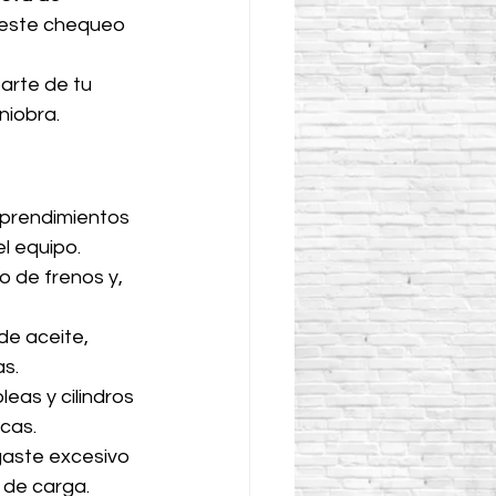
 este chequeo 
arte de tu 
niobra.
sprendimientos 
l equipo.
do de frenos y, 
e aceite, 
as.
eas y cilindros 
cas.
gaste excesivo 
 de carga.