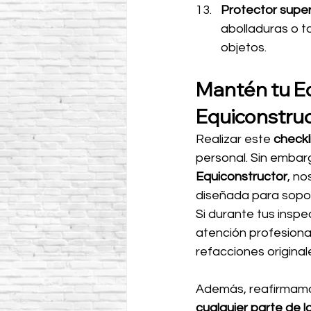
Protector superi
abolladuras o to
objetos.
Mantén tu Eq
Equiconstru
Realizar este 
checkl
personal. Sin embarg
Equiconstructor
, no
diseñada para sopor
Si durante tus inspe
atención profesiona
refacciones origina
Además, reafirmamo
cualquier parte de 