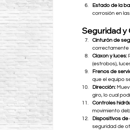
Estado de la bat
corrosión en las
Seguridad y 
Cinturón de seg
correctamente y
Claxon y luces:
 
(estrobos), luce
Frenos de servi
que el equipo s
Dirección:
 Mueve
giro, lo cual po
Controles hidráu
movimiento debe 
Dispositivos de 
seguridad de ot