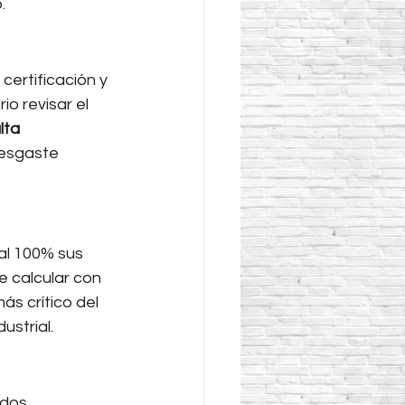
.
certificación y 
io revisar el 
lta 
esgaste 
l 100% sus 
e calcular con 
ás crítico del 
ustrial.
 dos 