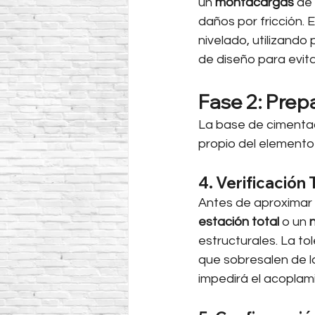
un 
montacargas
 de
daños por fricción. 
nivelado, utilizand
de diseño para evit
Fase 2: Prep
La base de cimentac
propio del elemento 
4. Verificación
Antes de aproximar 
estación total
 o un 
n
estructurales. La tol
que sobresalen de l
impedirá el acoplam