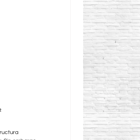
2 
ructura 