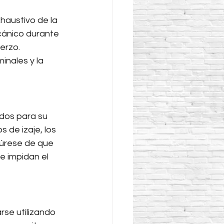
xhaustivo de la 
ecánico durante 
erzo. 
inales y la 
os para su 
 de izaje, los 
gúrese de que 
 impidan el 
se utilizando 