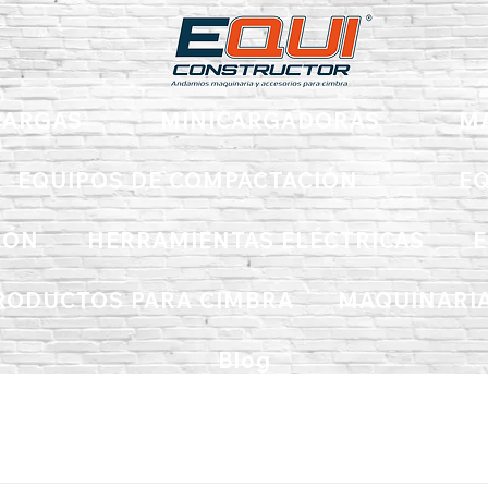
ARGAS
MINICARGADORAS
M
EQUIPOS DE COMPACTACIÓN
EQ
IÓN
HERRAMIENTAS ELÉCTRICAS
E
RODUCTOS PARA CIMBRA
MAQUINARIA
Blog