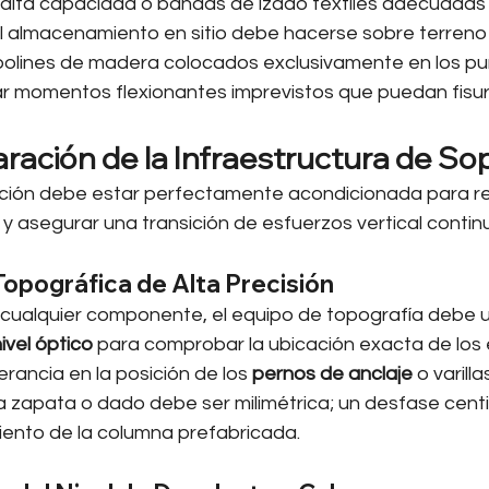
 alta capacidad o bandas de izado textiles adecuadas 
El almacenamiento en sitio debe hacerse sobre terreno 
o polines de madera colocados exclusivamente en los p
ar momentos flexionantes imprevistos que puedan fisur
aración de la Infraestructura de So
ión debe estar perfectamente acondicionada para rec
y asegurar una transición de esfuerzos vertical contin
 Topográfica de Alta Precisión
cualquier componente, el equipo de topografía debe uti
ivel óptico
 para comprobar la ubicación exacta de los 
erancia en la posición de los 
pernos de anclaje
 o varil
a zapata o dado debe ser milimétrica; un desfase centi
iento de la columna prefabricada.