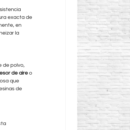
sistencia 
tura exacta de 
mente, en 
eizar la 
 de polvo, 
sor de aire
 o 
gosa que 
resinas de 
cta 