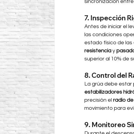
sincronización entre
7. Inspección R
Antes de iniciar el l
las condiciones oper
estado físico de las 
resistencia
 y 
pasado
superior al 10% de s
8. Control del 
La grúa debe estar
estabilizadores hidr
precisión el 
radio de
movimiento para evit
9. Monitoreo Si
Durante el descenso