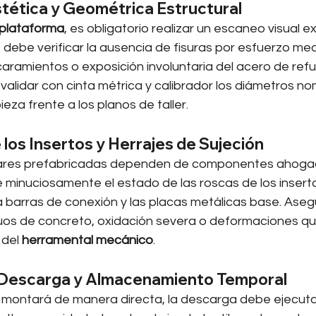
stética y Geométrica Estructural
plataforma
, es obligatorio realizar un escaneo visual e
Se debe verificar la ausencia de fisuras por esfuerzo m
aramientos o exposición involuntaria del acero de refu
alidar con cinta métrica y calibrador los diámetros nom
pieza frente a los planos de taller.
e los Insertos y Herrajes de Sujeción
lares prefabricadas dependen de componentes ahogad
 minuciosamente el estado de las roscas de los insertos
 barras de conexión y las placas metálicas base. Ase
os de concreto, oxidación severa o deformaciones que
del 
herramental mecánico
.
 Descarga y Almacenamiento Temporal
e montará de manera directa, la descarga debe ejecutar