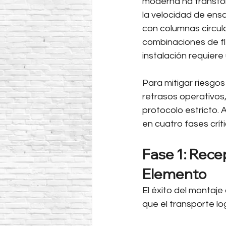
moderna ha transfor
la velocidad de ens
con columnas circu
combinaciones de fl
instalación requiere 
Para mitigar riesgos
retrasos operativos
protocolo estricto. 
en cuatro fases crí
Fase 1: Rece
Elemento
El éxito del montaje
que el transporte log