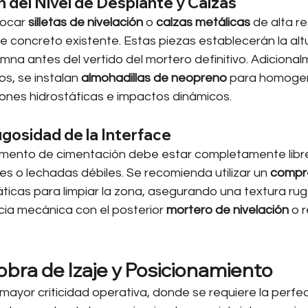
n del Nivel de Desplante y Calzas
ocar 
silletas de nivelación
 o 
calzas metálicas
 de alta re
de concreto existente. Estas piezas establecerán la al
mna antes del vertido del mortero definitivo. Adicional
s, se instalan 
almohadillas de neopreno
 para homogen
iones hidrostáticas e impactos dinámicos.
ugosidad de la Interface
lemento de cimentación debe estar completamente libre
s o lechadas débiles. Se recomienda utilizar un 
compre
icas para limpiar la zona, asegurando una textura ru
cia mecánica con el posterior 
mortero de nivelación
 o 
obra de Izaje y Posicionamiento
mayor criticidad operativa, donde se requiere la perfe