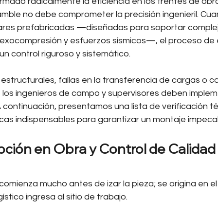
mado radicalmente la eficiencia en los frentes de obra
amble no debe comprometer la precisión ingenieril. Cua
lares prefabricadas —diseñadas para soportar complej
exocompresión y esfuerzos sísmicos—, el proceso de 
un control riguroso y sistemático.
 estructurales, fallas en la transferencia de cargas o c
, los ingenieros de campo y supervisores deben implem
A continuación, presentamos una lista de verificación té
ticas indispensables para garantizar un montaje impeca
pción en Obra y Control de Calidad 
 comienza mucho antes de izar la pieza; se origina en 
ístico ingresa al sitio de trabajo.