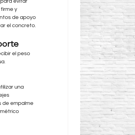
para evitar 
firme y 
untos de apoyo 
ar el concreto.
porte
ibir el peso 
ua.
lizar una 
ejes 
las de empalme 
métrico 