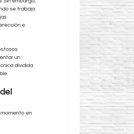
. Sin embargo, 
ndo se trabaja 
as 
erección e 
ostosos 
entar un 
cnica dividida 
ble.
del 
el momento en 