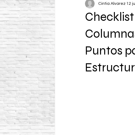
Cintia Alvarez
12 j
Checklist
Columnas 
Puntos p
Estructu