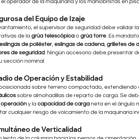
 el operador de la maquinaria y los maniobristas en piso
igurosa del Equipo de Izaje
evantamiento, el supervisor de seguridad debe validar la 
ativas de la 
grúa telescópica
 o 
grúa torre
. Es mandator
eslingas de poliéster
, 
eslingas de cadena
, 
grilletes de a
res de seguridad
. Ningún accesorio debe presentar d
u sección nominal.
Radio de Operación y Estabilidad
 posicionada sobre terreno compactado, extendiendo a
áulicos
 sobre almohadillas de reparto de carga. Se deb
 operación
 y la 
capacidad de carga
 neta en el ángulo m
ar cualquier riesgo de volcamiento de la maquinaria ind
multáneo de Verticalidad
 lento de la columna hacia los pernos de cimentación,