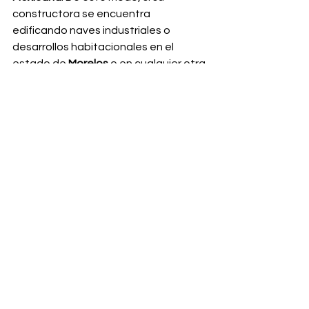
constructora se encuentra 
edificando naves industriales o 
desarrollos habitacionales en el 
estado de 
Morelos
 o en cualquier otra 
entidad del territorio nacional, en 
Equiconstructor
 nos encargamos de 
enviar sus equipos y consumibles 
directamente hasta su zona de 
trabajo con total puntualidad.
Ver todo
Entradas recientes