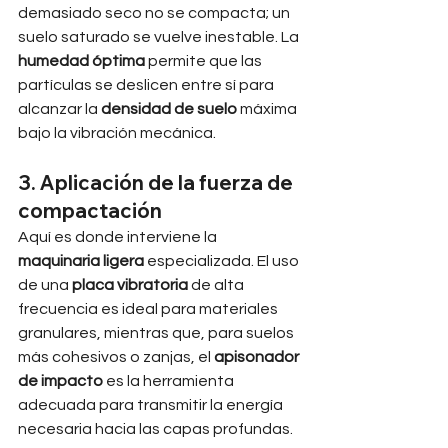
demasiado seco no se compacta; un 
suelo saturado se vuelve inestable. La 
humedad óptima
 permite que las 
partículas se deslicen entre sí para 
alcanzar la 
densidad de suelo
 máxima 
bajo la vibración mecánica.
3. Aplicación de la fuerza de 
compactación
Aquí es donde interviene la 
maquinaria ligera
 especializada. El uso 
de una 
placa vibratoria
 de alta 
frecuencia es ideal para materiales 
granulares, mientras que, para suelos 
más cohesivos o zanjas, el 
apisonador 
de impacto
 es la herramienta 
adecuada para transmitir la energía 
necesaria hacia las capas profundas.