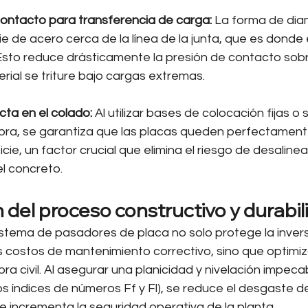
ontacto para transferencia de carga:
 La forma de dia
ie de acero cerca de la línea de la junta, que es donde 
 Esto reduce drásticamente la presión de contacto sobr
rial se triture bajo cargas extremas.
cta en el colado:
 Al utilizar bases de colocación fijas o
mbra, se garantiza que las placas queden perfectamente
ficie, un factor crucial que elimina el riesgo de desalin
l concreto.
 del proceso constructivo y durabil
stema de pasadores de placa no solo protege la inversi
s costos de mantenimiento correctivo, sino que optimiz
ra civil. Al asegurar una planicidad y nivelación impeca
s índices de números Ff y Fl), se reduce el desgaste d
e incrementa la seguridad operativa de la planta.