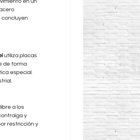
vimiento en un 
 acero 
 concluyen 
l
 utiliza placas 
e de forma 
ca especial. 
rial.
ibre a los 
ontraiga y 
r restricción y 