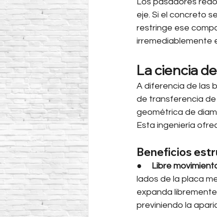
Los pasadores redon
eje. Si el concreto 
restringe ese compo
irremediablemente 
La ciencia d
A diferencia de las
de transferencia d
geométrica de diama
Esta ingeniería ofre
Beneficios estr
●     
Libre movimiento 
lados de la placa me
expanda libremente e
previniendo la apari