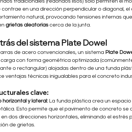
dos tradicionales (redondos lisos) solo permiten el mo
se contrae en una dirección perpendicular o diagonal, el
rtamiento natural, provocando tensiones internas que
en 
grietas aleatorias
 cerca de la junta.
etrás del sistema Plate Dowel
 barras de acero convencionales, un sistema 
Plate Dowe
e carga con forma geométrica optimizada (comúnment
nte o rectangular) alojadas dentro de una funda plásti
ce ventajas técnicas inigualables para el concreto indust
ucturales clave:
horizontal y lateral:
 La funda plástica crea un espacio l
tálica. Esto permite que el pavimento de concreto se c
n dos direcciones horizontales, eliminando el estrés po
ción de grietas.