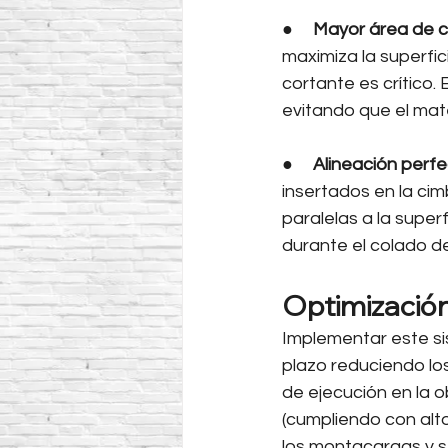
●     
Mayor área de c
maximiza la superfic
cortante es crítico.
evitando que el mate
●     
Alineación perfe
insertados en la ci
paralelas a la super
durante el colado de
Optimización
Implementar este si
plazo reduciendo lo
de ejecución en la ob
(cumpliendo con alto
los montacargas y s