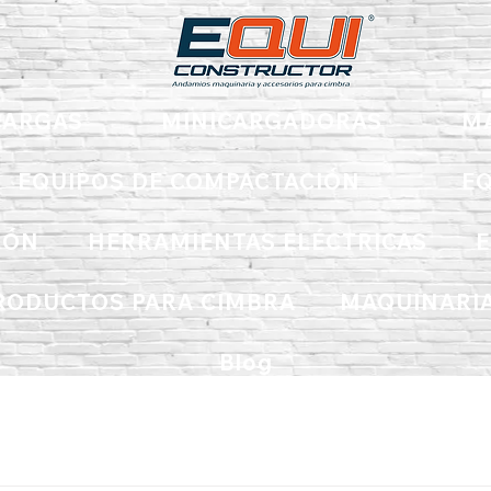
ARGAS
MINICARGADORAS
M
EQUIPOS DE COMPACTACIÓN
EQ
IÓN
HERRAMIENTAS ELÉCTRICAS
E
RODUCTOS PARA CIMBRA
MAQUINARIA
Blog