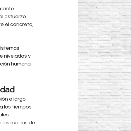
mante 
el esfuerzo 
e el concreto, 
 sistemas 
 niveladas y 
eación humana 
idad
ón a largo 
a los tiempos 
bles 
e las ruedas de 