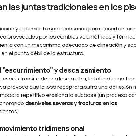
an las juntas tradicionales en los pis
acción y aislamiento son necesarias para absorber los
ico provocados por los cambios volumétricos y térmicos
uenta con un mecanismo adecuado de alineación y sop
en el punto débil de la estructura.
l "escurrimiento" y descalzamiento
esado transita de una losa a otra, la falta de una tra
iva provoca que la losa receptora sufra una deflexión 
 impacto repetitivo erosiona la subbase (un proceso c
generando 
desniveles severos y fracturas en los 
mientos).
 movimiento tridimensional