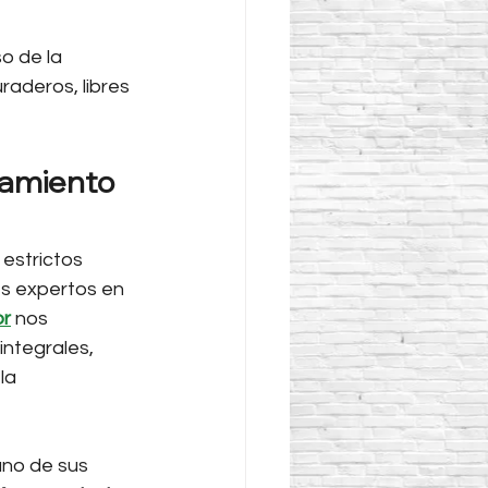
o de la 
raderos, libres 
pamiento 
estrictos 
es expertos en 
or
 nos 
ntegrales, 
la 
uno de sus 