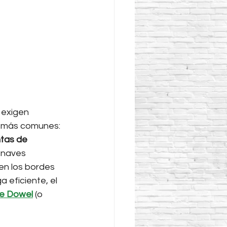
 exigen 
es más comunes: 
ntas de 
 naves 
en los bordes 
 eficiente, el 
te Dowel
 (o 