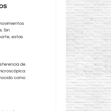
os 
 movimientos 
. Sin 
orte, estas 
nsferencia de 
microscópica. 
onocido como 