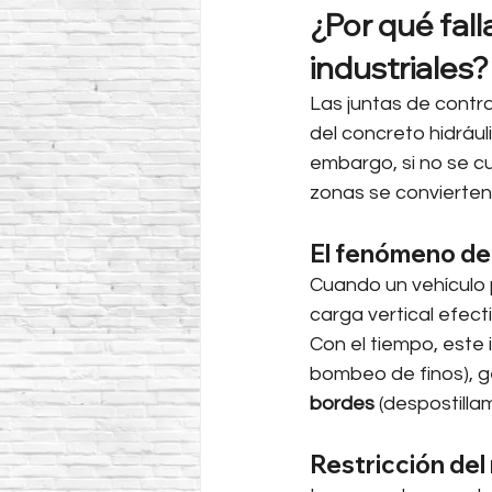
¿Por qué fall
industriales?
Las juntas de contr
del concreto hidrául
embargo, si no se c
zonas se convierten 
El fenómeno de
Cuando un vehículo p
carga vertical efect
Con el tiempo, este
bombeo de finos), 
bordes
 (despostilla
Restricción del