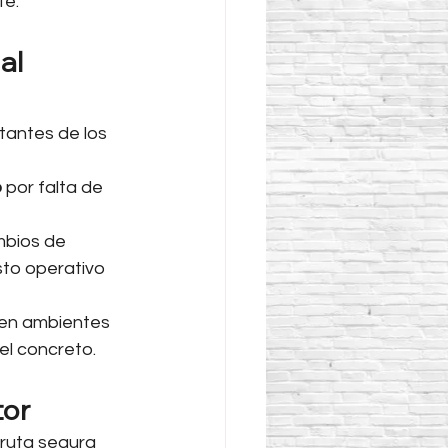
te.
al 
itantes de los 
o
 por falta de 
ambios de 
to operativo 
 en ambientes 
el concreto.
tor
 ruta segura 