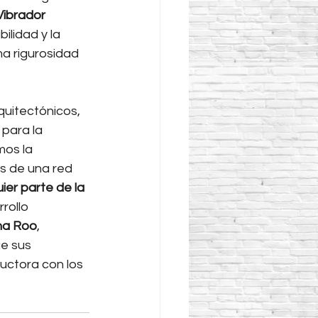
Vibrador 
ilidad y la 
a rigurosidad 
uitectónicos, 
para la 
mos la 
s de una red 
er parte de la 
rollo 
na Roo
, 
e sus 
ctora con los 