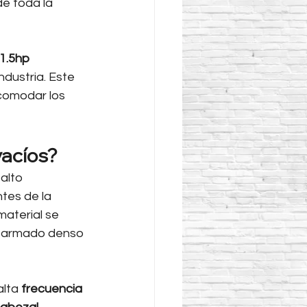
de toda la 
1.5hp 
ndustria. Este 
comodar los 
vacíos?
alto 
tes de la 
material se 
n armado denso 
lta 
frecuencia 