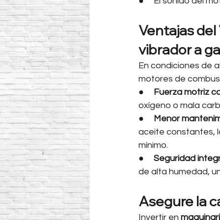
●     El sonido del mo
Ventajas del
vibrador a ga
En condiciones de al
motores de combust
●     
Fuerza motriz c
oxígeno o mala carb
●     
Menor mantenim
aceite constantes, l
mínimo.
●     
Seguridad integr
de alta humedad, un
Asegure la c
Invertir en 
maquinari