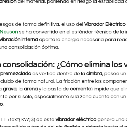
presión
 del material, poniendo en riesgo la estabilidad 
esgos de forma definitiva, el uso del 
Vibrador Eléctrico 
 Neuson
se ha convertido en el estándar técnico de la i
vibración interna
 aporta la energía necesaria para rea
una consolidación óptima.
la consolidación: ¿Cómo elimina los 
 premezclado
 es vertido dentro de la 
cimbra
, posee un 
cluido de forma natural. La fricción entre los componen
a 
grava
, la 
arena
 y la pasta de 
cemento
) impide que el 
te por sí solo, especialmente si la zona cuenta con u
zo
.
$1.1 \text{ kW}$) de este 
vibrador eléctrico
 genera una a