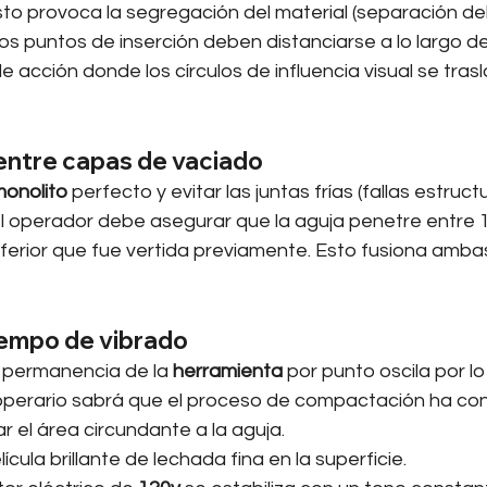
esto provoca la segregación del material (separación d
Los puntos de inserción deben distanciarse a lo largo de
e acción donde los círculos de influencia visual se tras
entre capas de vaciado
onolito
 perfecto y evitar las juntas frías (fallas estruct
el operador debe asegurar que la aguja penetre entre 1
ferior que fue vertida previamente. Esto fusiona amba
tiempo de vibrado
 permanencia de la 
herramienta
 por punto oscila por l
 operario sabrá que el proceso de compactación ha co
ar el área circundante a la aguja.
lícula brillante de lechada fina en la superficie.