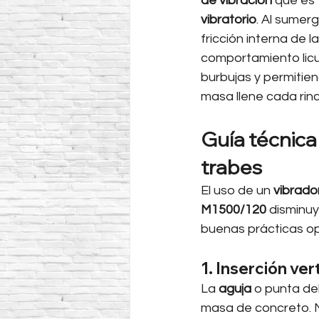
de vibración
 que es 
vibratorio
. Al sumergi
fricción interna de la
comportamiento licua
burbujas y permitien
masa llene cada rin
Guía técnica
trabes
El uso de un 
vibrado
M1500/120
 disminuy
buenas prácticas op
1. Inserción ve
La 
aguja
 o punta de
masa de concreto. N