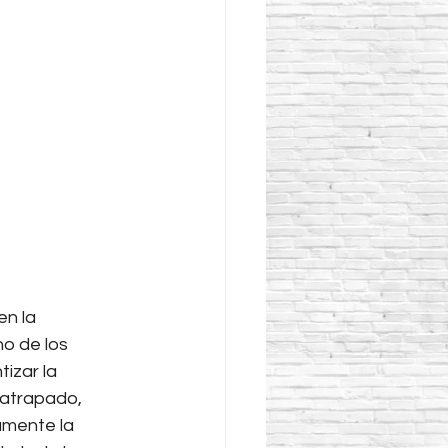
n la 
no de los 
tizar la 
 atrapado, 
mente la 