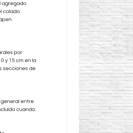
el agregado 
l colado 
lapen 
urales por 
0 y 15 cm en la 
s secciones de 
o general entre 
ncluido cuando: