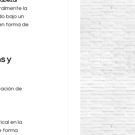
abezal 
almente la 
o bajo un 
 en forma de 
s y 
 
cación de 
cal en la 
e forma 