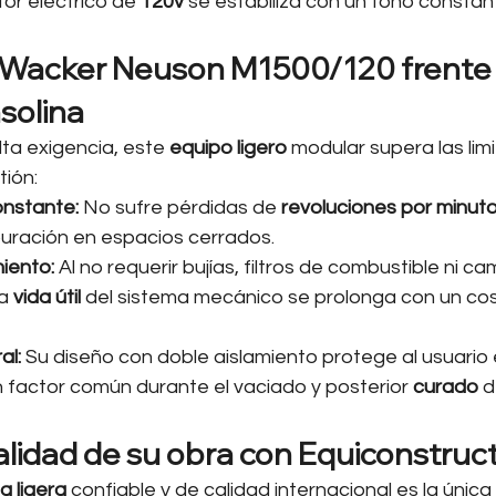
tor eléctrico de 
120v
 se estabiliza con un tono constan
 Wacker Neuson M1500/120 frente 
solina
ta exigencia, este 
equipo ligero
 modular supera las lim
ión:
onstante:
 No sufre pérdidas de 
revoluciones por minut
uración en espacios cerrados.
iento:
 Al no requerir bujías, filtros de combustible ni c
a 
vida útil
 del sistema mecánico se prolonga con un cos
al:
 Su diseño con doble aislamiento protege al usuario
 factor común durante el vaciado y posterior 
curado
 d
alidad de su obra con Equiconstruc
a ligera
 confiable y de calidad internacional es la única