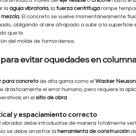
transmitida a través del 
eje flexible
 o 
chicote
 hasta el 
c
r la 
aguja vibratoria
, la 
fuerza centrífuga
 rompe tempor
 
mezcla
. El concreto se vuelve momentáneamente fluid
do, obligando al aire atrapado a subir a la superficie
do que la 
cón del molde de forma densa.
 para evitar oquedades en columna
r para concreto
 de alta gama como el 
Wacker Neuson
e drásticamente el error humano, pero requiere la apli
erativas en el 
sitio de obra
:
rtical y espaciamiento correcto
l vibrador debe introducirse de manera totalmente verti
o se debe arrastrar la 
herramienta de construcción
 d