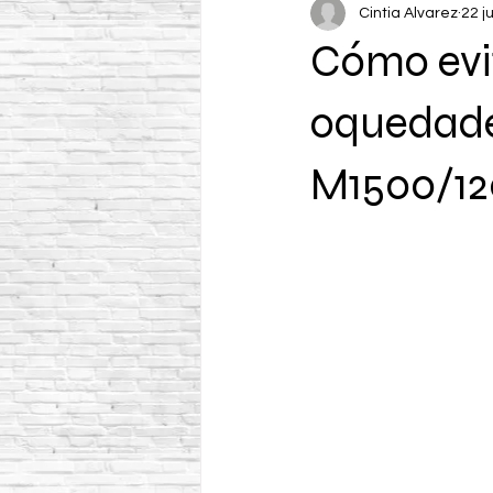
Cintia Alvarez
22 j
Cómo evit
oquedades
M1500/12