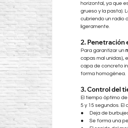
horizontal, ya que 
grueso y la pasta). 
cubriendo un radio d
ligeramente.
2. Penetración 
Para garantizar un 
m
capas mal unidas), 
capa de concreto in
forma homogénea.
3. Control del 
El tiempo óptimo de
5 y 15 segundos. El
●     Deja de burbuje
●     Se forma una pe