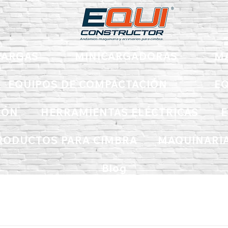
ARGAS
MINICARGADORAS
M
EQUIPOS DE COMPACTACIÓN
EQ
IÓN
HERRAMIENTAS ELÉCTRICAS
E
RODUCTOS PARA CIMBRA
MAQUINARIA
Blog