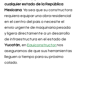
cualquier estado de la República 
Mexicana
. Ya sea que su constructora 
requiera equipar una obra residencial 
en el centro del país o necesite el 
envío urgente de maquinaria pesada 
y ligera directamente a un desarrollo 
de infraestructura en el estado de 
Yucatán
, en 
Equiconstructor 
nos 
aseguramos de que sus herramientas 
lleguen a tiempo para su próximo 
colado.
¡Optimice la compactación de sus 
estructuras hoy mismo! Póngase en 
contacto con nuestro equipo de 
asesores comerciales, reciba 
atención personalizada y solicite una 
cotización formal con los expertos en 