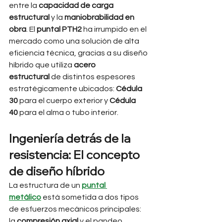
entre la 
capacidad de carga 
estructural
 y la 
maniobrabilidad en 
obra
. El 
puntal PTH2
 ha irrumpido en el 
mercado como una solución de alta 
eficiencia técnica, gracias a su diseño 
híbrido que utiliza 
acero 
estructural
 de distintos espesores 
estratégicamente ubicados: 
Cédula 
30
 para el cuerpo exterior y 
Cédula 
40
 para el alma o tubo interior.
Ingeniería detrás de la 
resistencia: El concepto 
de diseño híbrido
La estructura de un 
puntal 
metálico
 está sometida a dos tipos 
de esfuerzos mecánicos principales: 
la 
compresión axial
 y el pandeo 