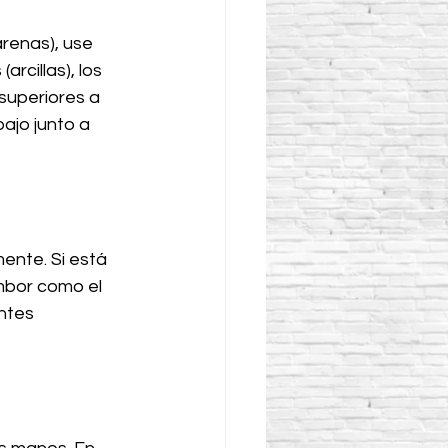
renas), use 
rcillas), los 
superiores a 
bajo junto a 
ente. Si está 
mbor como el 
ntes 