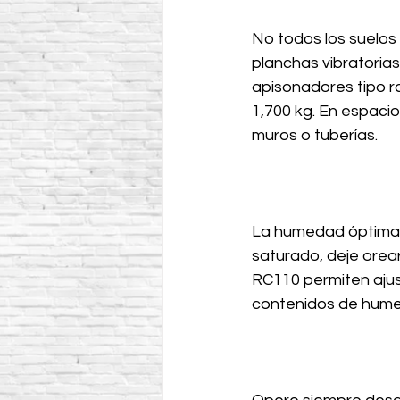
No todos los suelos 
planchas vibratorias
apisonadores tipo ra
1,700 kg. En espacios
muros o tuberías.
La humedad óptima e
saturado, deje orea
RC110 permiten ajus
contenidos de hum