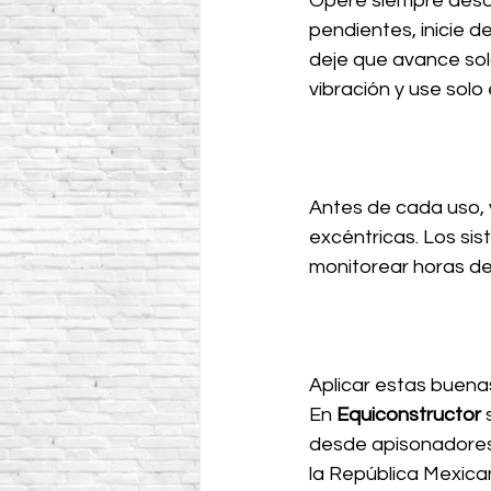
Opere siempre desd
pendientes, inicie d
deje que avance sol
vibración y use solo 
Antes de cada uso, v
excéntricas. Los si
monitorear horas de
Aplicar estas buenas 
En 
Equiconstructor 
desde apisonadores B
la República Mexica