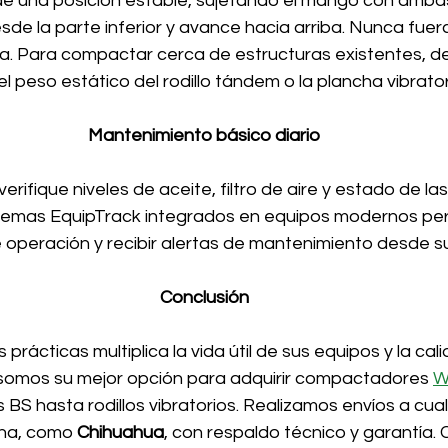
e una posición estable, sujetando el mango con amba
esde la parte inferior y avance hacia arriba. Nunca fuer
a. Para compactar cerca de estructuras existentes, de
el peso estático del rodillo tándem o la plancha vibrator
Mantenimiento básico diario
erifique niveles de aceite, filtro de aire y estado de la
stemas EquipTrack integrados en equipos modernos pe
 operación y recibir alertas de mantenimiento desde 
Conclusión
prácticas multiplica la vida útil de sus equipos y la cal
somos su mejor opción para adquirir compactadores 
W
S hasta rodillos vibratorios. Realizamos envíos a cual
na, como 
Chihuahua
, con respaldo técnico y garantía.