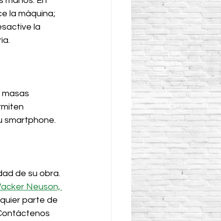
s manos. En 
ce la máquina; 
sactive la 
ia.
s masas 
rmiten 
su smartphone.
idad de su obra. 
acker Neuson, 
quier parte de 
 Contáctenos 