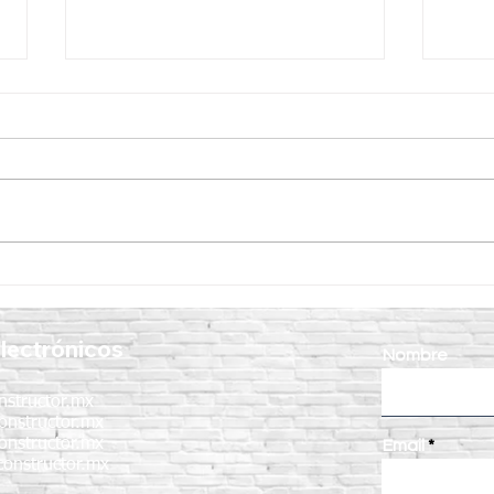
Vibrador para Concreto
7 ben
CIPSA: la clave para lograr
vibr
estructuras más resistentes y
en e
lectrónicos
duraderas
Nombre
nstructor.mx
onstructor.mx
onstructor.mx
Email
onstructor.mx