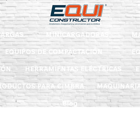
ARGAS
MINICARGADORAS
M
EQUIPOS DE COMPACTACIÓN
EQ
IÓN
HERRAMIENTAS ELÉCTRICAS
E
RODUCTOS PARA CIMBRA
MAQUINARIA
Blog