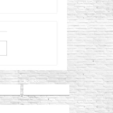
eficios de utilizar un
ador para concreto CIPSA
l colado de concreto
Apellido