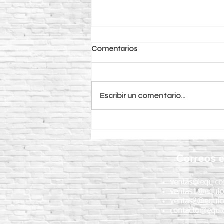
Comentarios
Escribir un comentario...
¿Para qué se utiliza un
vibrador para concreto CIPSA
en la construcción?
Correos e
ventas@equico
ventas1@equic
ventas2@equic
contacto@equic