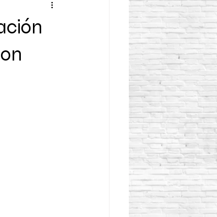
ación
son