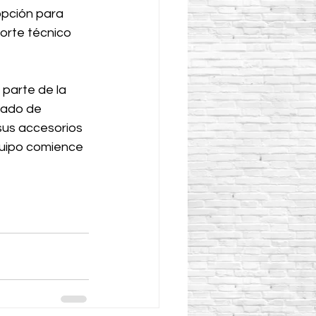
opción para 
orte técnico 
parte de la 
tado de 
 sus accesorios 
quipo comience 