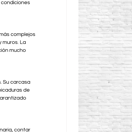
 condiciones 
 más complejos 
y muros. La 
ución mucho 
. Su carcasa 
picaduras de 
garantizado 
aria, contar 