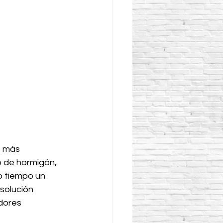
s más 
o de hormigón, 
o tiempo un 
solución 
dores 