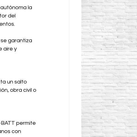
 autónoma la 
or del 
entos.
 se garantiza 
 aire y 
ta un salto 
n, obra civil o 
E-BATT permite 
anos con 