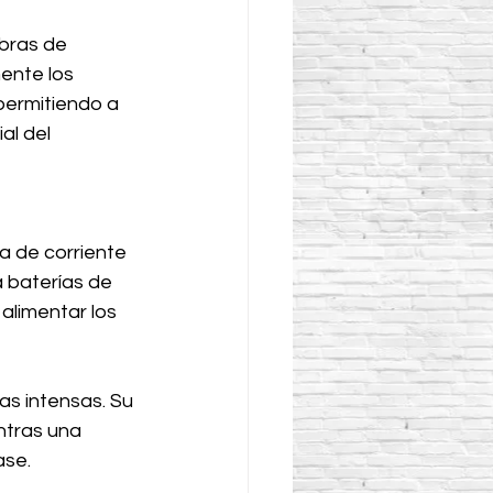
bras de 
ente los 
permitiendo a 
al del 
a de corriente 
a baterías de 
alimentar los 
as intensas. Su 
ntras una 
ase.