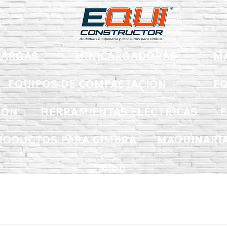
ARGAS
MINICARGADORAS
M
EQUIPOS DE COMPACTACIÓN
EQ
IÓN
HERRAMIENTAS ELÉCTRICAS
E
RODUCTOS PARA CIMBRA
MAQUINARIA
Blog