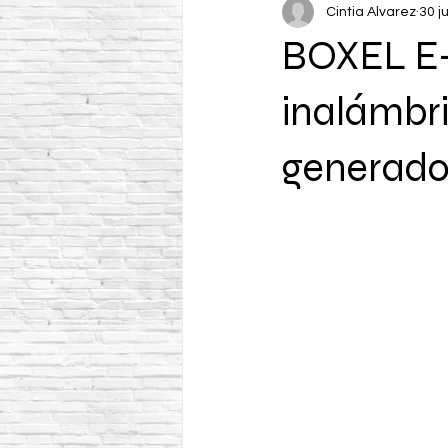
Cintia Alvarez
30 j
BOXEL E-
inalámbri
generador