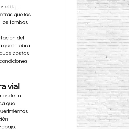
 el flujo 
ntras que las 
e los tambos 
tación del 
á que la obra 
educe costos 
 condiciones 
a vial
mande tu 
ca que 
uerimientos 
ión 
rabajo.