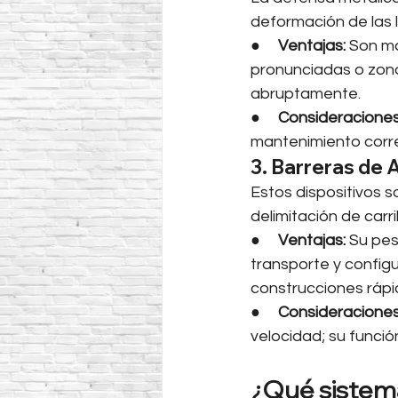
deformación de las 
●     
Ventajas:
 Son má
pronunciadas o zona
abruptamente.
●     
Consideraciones
mantenimiento corre
3. Barreras de 
Estos dispositivos s
delimitación de carr
●     
Ventajas:
 Su pes
transporte y config
construcciones rápi
●     
Consideraciones
velocidad; su funció
¿Qué sistema