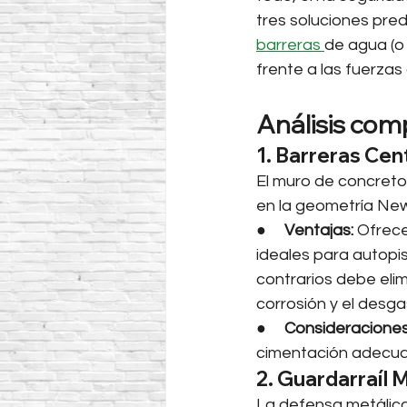
tres soluciones pred
barreras 
de agua (o
frente a las fuerzas
Análisis com
1. Barreras Cen
El muro de concreto
en la geometría New
●     
Ventajas:
 Ofrec
ideales para autopis
contrarios debe elim
corrosión y el desg
●     
Consideraciones
cimentación adecu
2. Guardarraíl 
La defensa metálica 