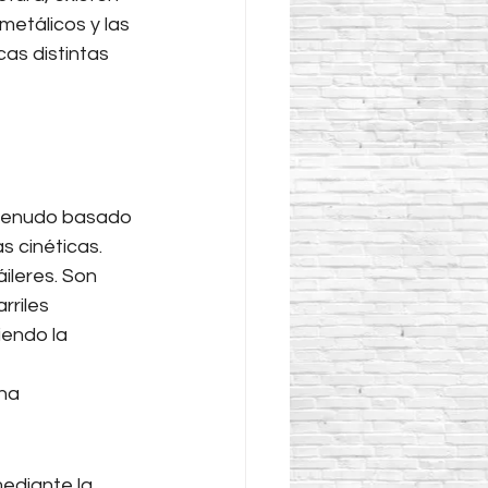
metálicos y las 
as distintas 
a menudo basado 
 cinéticas.
ileres. Son 
rriles 
iendo la 
na 
ediante la 