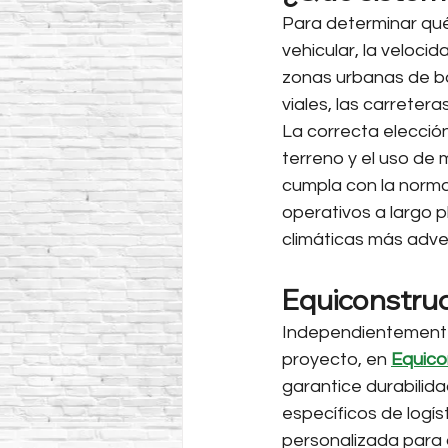
Para determinar qué 
vehicular, la veloci
zonas urbanas de ba
viales, las carreter
La correcta elecció
terreno y el uso de 
cumpla con la normat
operativos a largo p
climáticas más adver
Equiconstruct
Independientemente
proyecto, en 
Equico
garantice durabilid
específicos de logís
personalizada para a