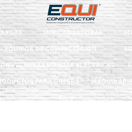
ARGAS
MINICARGADORAS
M
EQUIPOS DE COMPACTACIÓN
EQ
IÓN
HERRAMIENTAS ELÉCTRICAS
E
RODUCTOS PARA CIMBRA
MAQUINARIA
Blog