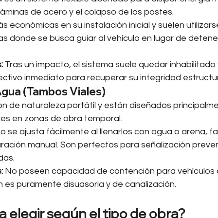
láminas de acero y el colapso de los postes.
s económicas en su instalación inicial y suelen utilizars
s donde se busca guiar al vehículo en lugar de detener
:
 Tras un impacto, el sistema suele quedar inhabilitado 
ctivo inmediato para recuperar su integridad estructur
Agua (Tambos Viales)
on de naturaleza portátil y están diseñados principalm
iles en zonas de obra temporal.
o se ajusta fácilmente al llenarlos con agua o arena, fa
uración manual. Son perfectos para señalización preven
das.
:
 No poseen capacidad de contención para vehículos d
n es puramente disuasoria y de canalización.
 elegir según el tipo de obra?