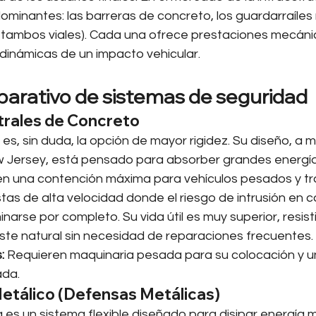
ominantes: las barreras de concreto, los guardarraíles 
 tambos viales). Cada una ofrece prestaciones mecánic
 dinámicas de un impacto vehicular.
parativo de sistemas de seguridad
trales de Concreto
 es, sin duda, la opción de mayor rigidez. Su diseño, 
 Jersey, está pensado para absorber grandes energías
en una contención máxima para vehículos pesados y trá
tas de alta velocidad donde el riesgo de intrusión en ca
inarse por completo. Su vida útil es muy superior, resist
aste natural sin necesidad de reparaciones frecuentes.
:
 Requieren maquinaria pesada para su colocación y u
ada.
Metálico (Defensas Metálicas)
es un sistema flexible diseñado para disipar energía m