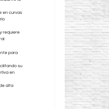
e en curvas 
lo 
y requiere 
al.
ente para 
cilitando su 
tiva en 
e alta 