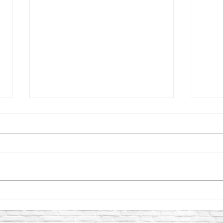
Vibrador para Concreto
7 ben
CIPSA: la clave para lograr
vibr
estructuras más resistentes y
en e