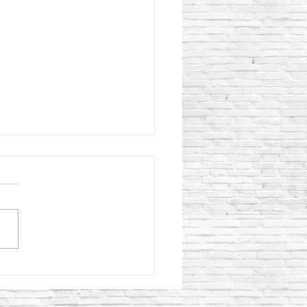
eficios de utilizar un
ador para concreto CIPSA
l colado de concreto