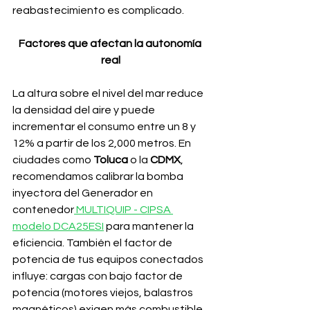
reabastecimiento es complicado.
Factores que afectan la autonomía 
real
La altura sobre el nivel del mar reduce 
la densidad del aire y puede 
incrementar el consumo entre un 8 y 
12% a partir de los 2,000 metros. En 
ciudades como 
Toluca 
o la 
CDMX
, 
recomendamos calibrar la bomba 
inyectora del Generador en 
contenedor
 MULTIQUIP - CIPSA 
modelo DCA25ESI
 para mantener la 
eficiencia. También el factor de 
potencia de tus equipos conectados 
influye: cargas con bajo factor de 
potencia (motores viejos, balastros 
magnéticos) exigen más combustible 