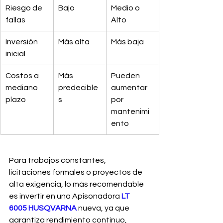
Riesgo de 
Bajo
Medio o 
fallas
Alto
Inversión 
Más alta
Más baja
inicial
Costos a 
Más 
Pueden 
mediano 
predecible
aumentar 
plazo
s
por 
mantenimi
ento
Para trabajos constantes, 
licitaciones formales o proyectos de 
alta exigencia, lo más recomendable 
es invertir en una Apisonadora 
LT 
6005 HUSQVARNA
 nueva, ya que 
garantiza rendimiento continuo, 