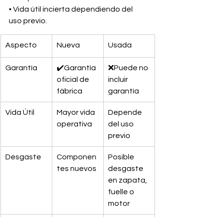
• Vida útil incierta dependiendo del 
uso previo.
Aspecto
Nueva
Usada
Garantía
✔️Garantía 
❌Puede no 
oficial de 
incluir 
fábrica
garantía
Vida Útil
Mayor vida 
Depende 
operativa
del uso 
previo	
Desgaste
Componen
Posible 
tes nuevos
desgaste 
en zapata, 
fuelle o 
motor