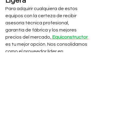
Ligera
Para adquirir cualquiera de estos 
equipos con la certeza de recibir 
asesoría técnica profesional, 
garantía de fábrica y los mejores 
precios del mercado,
Equiconstructor
es tu mejor opción. Nos consolidamos 
como el proveedor líder en 
equipamiento para la construcción en 
el país.
No importa en qué rincón del territorio 
nacional se encuentre tu frente de 
obra, contamos con 
envíos rápidos y 
totalmente seguros a cualquier parte 
de la República Mexicana
, llevando tu 
maquinaria directo hasta tus 
proyectos en estados como 
Querétaro
, asegurando que tus 