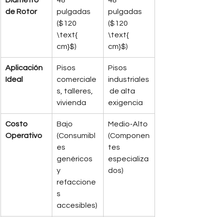
Diámetro 
48 
48 
de Rotor
pulgadas 
pulgadas 
($120 
($120 
\text{ 
\text{ 
cm}$)
cm}$)
Aplicación 
Pisos 
Pisos 
Ideal
comerciale
industriales
s, talleres, 
 de alta 
vivienda
exigencia
Costo 
Bajo 
Medio-Alto 
Operativo
(Consumibl
(Componen
es 
tes 
genéricos 
especializa
y 
dos)
refaccione
s 
accesibles)