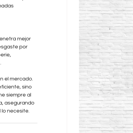
rnadas 
enetra mejor 
esgaste por 
erie, 
.
en el mercado. 
iciente, sino 
e siempre al 
na, asegurando 
lo necesite. 