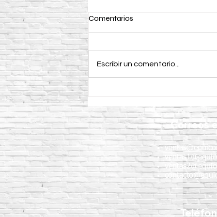
Comentarios
Escribir un comentario...
Curacreto: ventajas,
aplicaciones y
recomendaciones para obras
Correos e
de concreto
ventas@equico
ventas1@equic
ventas2@equic
contacto@equic
Teléfo