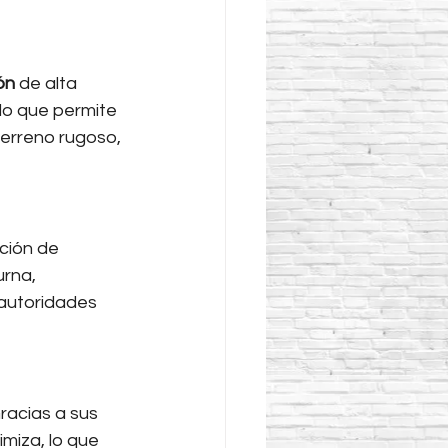
ón
 de alta 
lo que permite 
terreno rugoso, 
ción de 
rna, 
 autoridades 
racias a sus 
miza, lo que 