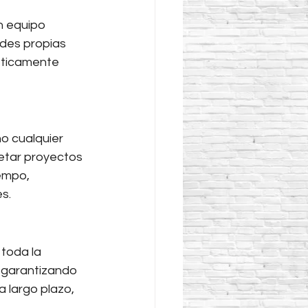
n equipo 
ades propias 
téticamente 
o cualquier 
letar proyectos 
empo, 
s.
toda la 
, garantizando 
 largo plazo, 