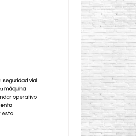
e 
seguridad vial
a 
máquina 
ándar operativo 
ento 
r esta 