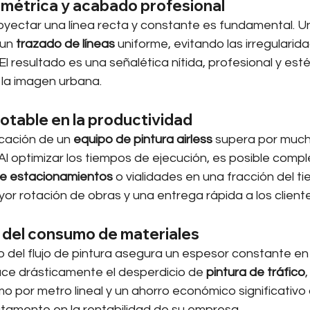
ométrica y acabado profesional
yectar una línea recta y constante es fundamental. U
un 
trazado de líneas
 uniforme, evitando las irregularid
El resultado es una señalética nítida, profesional y es
 la imagen urbana.
otable en la productividad
cación de un 
equipo de pintura airless
 supera por much
Al optimizar los tiempos de ejecución, es posible comp
e estacionamientos
 o vialidades en una fracción del ti
r rotación de obras y una entrega rápida a los cliente
n del consumo de materiales
co del flujo de pintura asegura un espesor constante en 
uce drásticamente el desperdicio de 
pintura de tráfico
o por metro lineal y un ahorro económico significativo a
ctamente en la rentabilidad de su empresa.