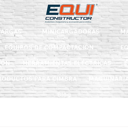
ARGAS
MINICARGADORAS
M
EQUIPOS DE COMPACTACIÓN
EQ
IÓN
HERRAMIENTAS ELÉCTRICAS
E
RODUCTOS PARA CIMBRA
MAQUINARIA
Blog