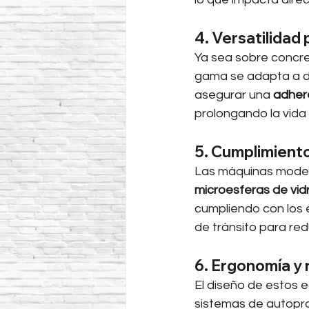
4. Versatilidad
Ya sea sobre concret
gama se adapta a dis
asegurar una 
adhere
prolongando la vida ú
5. Cumplimiento
Las máquinas modern
microesferas de vidr
cumpliendo con los 
de tránsito para red
6. Ergonomía y 
El diseño de estos 
sistemas de autoprop