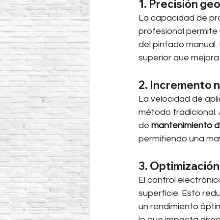
1. Precisión ge
La capacidad de pro
profesional permite 
del pintado manual. 
superior que mejora
2. Incremento n
La velocidad de apli
método tradicional. 
de 
mantenimiento d
permitiendo una mayo
3. Optimizació
El control electróni
superficie. Esto red
un rendimiento óptim
lo que impacta dire