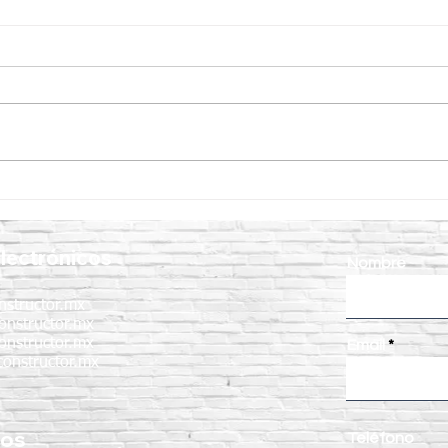
Curacreto: la mejor solución
¿Cóm
para el curado y protección
corr
del concreto
un c
lectrónicos
Nombre
nstructor.mx
onstructor.mx
onstructor.mx
Email
onstructor.mx
nos
Teléfono