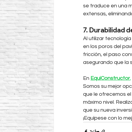
se traduce en una ma
extensas, eliminand
7. Durabilidad 
Al utilizar tecnologí
en los poros del pav
fricción, el paso co
asegurando que la s
En 
EquiConstructor
,
Somos su mejor opció
que le ofrecemos el
máximo nivel. Reali
que su nueva inversi
¡Equípese con lo me