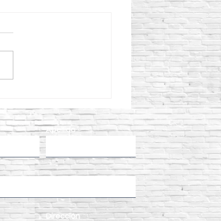
o aplicar Curacreto
ectamente para obtener
oncreto más resistente?
Apellido
Dirección