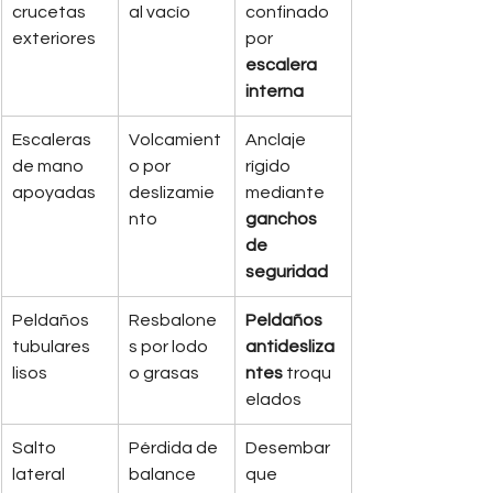
crucetas 
al vacío
confinado 
exteriores
por 
escalera 
interna
Escaleras 
Volcamient
Anclaje 
de mano 
o por 
rígido 
apoyadas
deslizamie
mediante 
nto
ganchos 
de 
seguridad
Peldaños 
Resbalone
Peldaños 
tubulares 
s por lodo 
antidesliza
lisos
o grasas
ntes
 troqu
elados
Salto 
Pérdida de 
Desembar
lateral 
balance
que 