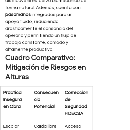
distribuye el esfuerzo biomecánico de 
forma natural. Además, cuenta con 
pasamanos
 integrados para un 
apoyo fluido, reduciendo 
drásticamente el cansancio del 
operario y permitiendo un flujo de 
trabajo constante, cómodo y 
altamente productivo.
Cuadro Comparativo: 
Mitigación de Riesgos en 
Alturas
Práctica 
Consecuen
Corrección 
Insegura 
cia 
de 
en Obra
Potencial
Seguridad 
FIDECSA
Escalar 
Caída libre 
Acceso 