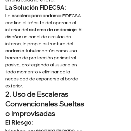
en una caída libre fatal.
La Solución FIDECSA:
La 
escalera para andamio
 FIDECSA 
confina el tránsito del operario al 
interior del 
sistema de andamiaje
. Al 
diseñar un canal de circulación 
interna, la propia estructura del 
andamio tubular
 actúa como una 
barrera de protección perimetral 
pasiva, protegiendo al usuario en 
todo momento y eliminando la 
necesidad de exponerse al borde 
exterior.
2. Uso de Escaleras 
Convencionales Sueltas 
o Improvisadas
El Riesgo:
Introducir una 
escalera de mano
, de 