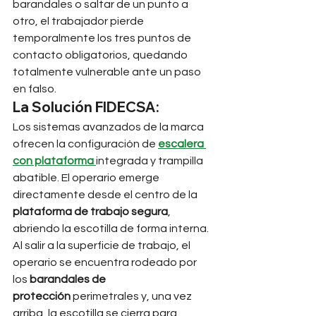
barandales o saltar de un punto a 
otro, el trabajador pierde 
temporalmente los tres puntos de 
contacto obligatorios, quedando 
totalmente vulnerable ante un paso 
en falso.
La Solución FIDECSA:
Los sistemas avanzados de la marca 
ofrecen la configuración de 
escalera 
con plataforma
integrada y trampilla 
abatible. El operario emerge 
directamente desde el centro de la 
plataforma de trabajo segura
, 
abriendo la escotilla de forma interna. 
Al salir a la superficie de trabajo, el 
operario se encuentra rodeado por 
los 
barandales de 
protección
 perimetrales y, una vez 
arriba, la escotilla se cierra para 