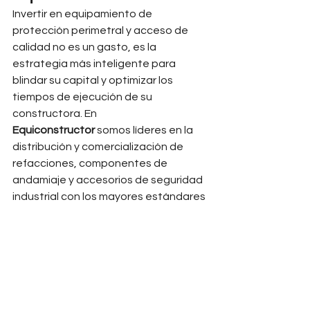
Invertir en equipamiento de 
protección perimetral y acceso de 
calidad no es un gasto, es la 
estrategia más inteligente para 
blindar su capital y optimizar los 
tiempos de ejecución de su 
constructora. En 
Equiconstructor
 somos líderes en la 
distribución y comercialización de 
refacciones, componentes de 
andamiaje y accesorios de seguridad 
industrial con los mayores estándares 
de 
soldadura
 y durabilidad del 
mercado nacional.
Si busca una solución integral para 
mitigar riesgos en sus frentes de 
trabajo, 
Equiconstructor
es su mejor 
opción corporativa. Contamos con 